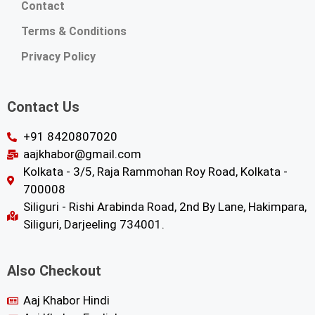
Contact
Terms & Conditions
Privacy Policy
Contact Us
+91 8420807020
aajkhabor@gmail.com
Kolkata - 3/5, Raja Rammohan Roy Road, Kolkata -
700008
Siliguri - Rishi Arabinda Road, 2nd By Lane, Hakimpara,
Siliguri, Darjeeling 734001.
Also Checkout
Aaj Khabor Hindi