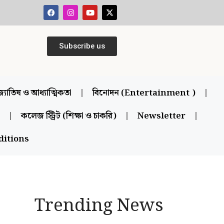
londonslot link alternatif
login congtogel
link slot online
slot deposit pulsa
togel online
bandar togel
togel online
togel online
link slot gacor
link slot gacor
link slot gacor
congtogel
playaja
slot bet 200
slot online
slot wdyuk
congtogel
congtogel
congtogel
congtogel
hartacuan
hartacuan
situs slot gacor
slot dana
situs gacor resmi
hartacuan
indosloto
danatoto
slot gacor
slot gacor
slot gacor
slot gacor
situs slot toto
slot gacor
slot gacor
slot gacor
slot777
slot gacor
slot gacor
link slot
slot gacor
situs togel
slot gacor
slot gacor
slot gacor
slot gacor
wdyuk
slot gacor
slot toto
watitoto
situs slot
situs toto
situs toto
slot
slot
slot
slot
Subscribe us
্যোতিষ ও আধ্যাত্মিকতা
বিনোদন (Entertainment )
কলেজ স্ট্রিট (শিক্ষা ও চাকরি)
Newsletter
ditions
Trending News