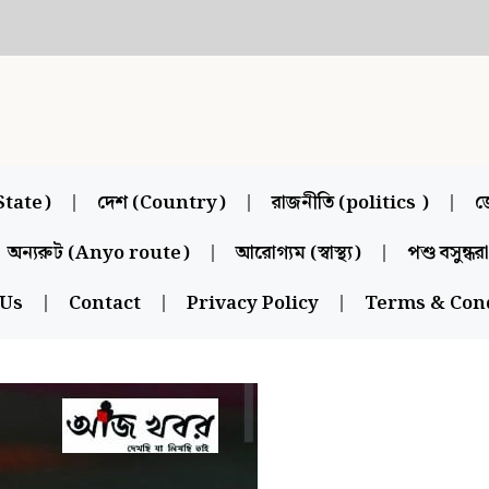
(State)
দেশ (Country)
রাজনীতি (politics )
জ
অন্যরুট (Anyo route)
আরোগ্যম (স্বাস্থ্য)
পশু বসুন্ধরা
 Us
Contact
Privacy Policy
Terms & Con