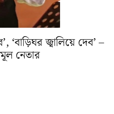
’, ‘বাড়িঘর জ্বালিয়ে দেব’ –
ণমূল নেতার