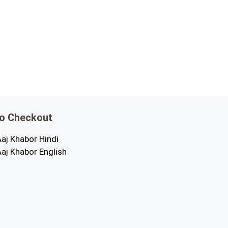
o Checkout
aj Khabor Hindi
aj Khabor English