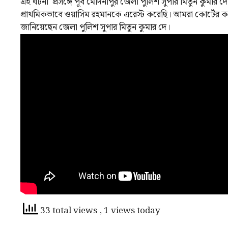
এই ঘটনা প্রসঙ্গে পূর্ব মেদিনীপুর জেলা পুলিশ সুপার মিতুন কুম
প্রাথমিকভাবে ওয়াসিম রহমানকে এরেস্ট করেছি। আমরা কোর্টের কাছ
জানিয়েছেন জেলা পুলিশ সুপার মিতুন কুমার দে।
33 total views
, 1 views today