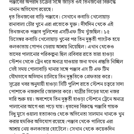
পঞ্জাবের অপরাধ চক্রের সঙ্গে জড়িত ওই তিনজনের বিরুদ্ধে
নানান অভিযোগ রয়েছে।
ধৃত তিনজনের বাড়ি পঞ্জাবে। সেখানে কবাডি খেলোয়াড়
রানাবালা চৌর খুনে এরা প্রত্যেকে যুক্ত। দীর্ঘদিন থেকে এই
তিনজনকে পঞ্জাব পুলিশের এসটিএফ টিম খুঁজছিল। ১৫
ডিসেম্বর কবাডি খেলোয়াড় খুনের পর তিন দুষ্কৃতী গ্যাংটক হয়ে
কলকাতায় গোপন ডেরায় আশ্রয় নিয়েছিল। এখান থেকেও
তাদের পালানোর পরিকল্পনা ছিল।রবিবার রাতে তারা হাওড়া
স্টেশন থেকে ট্রেন ধরে অন্যত্র যাওয়ার জন্য যখন প্রস্তুতি নিচ্ছিল
সেই সময় গোলাবাড়ি থানার সঙ্গে পঞ্জাব এস টি এফ টিম
যৌথভাবে অভিযান চালিয়ে তিন দুষ্কৃতিকে গ্রেফতার করে।
সূত্রের খবর অনুযায়ী হাওড়া সিটি পুলিশ রাতে স্টেশন চত্বরে সাদা
পোশাকে নজরদারি জোরদার করে। যাত্রীর ভিড়ের মধ্যে নজর
দারি শুরু হয়। অবশেষে তিন দুষ্কৃতী হাওড়া স্টেশনে ট্রেনে অন্যত্র
পালানোর আগে ধরা পড়ে যায়। ধৃতদের বিরুদ্ধে পঞ্জাবি গায়ক
সিধু মুসে ওয়ালা হত্যাকাণ্ড থেকে অভিনেতা সালমান খানকে খুন
করার হুমকির অভিযোগ রয়েছে।পঞ্জাব থেকে পালিয়ে এরা
আশ্রয় নেয় কলকাতার হোটেলে। সেখান থেকে কয়েকদিন