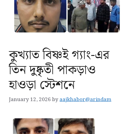
কুখ্যাত বিষ্ণই গ্যাং-এর
তিন দুষ্কৃতী পাকড়াও
হাওড়া স্টেশনে
January 12, 2026
by
aajkhabor@arindam