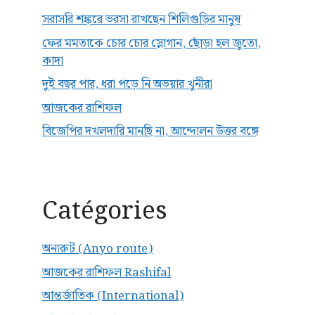
সরাসরি শঙ্করে ভরসা রাখছেন শিলিগুড়ির মানুষ
ফের মমতাকে চোর চোর স্লোগান, ছোঁড়া হল জুতো,
কাদা
দুই বছর পার, ধরা পড়ে নি অভয়ার খুনীরা
আজকের রাশিফল
বিজেপির দখলদারি মানছি না, আন্দোলন উত্তর বঙ্গে
Catégories
অন্যরুট (Anyo route)
আজকের রাশিফল Rashifal
আন্তর্জাতিক (International)