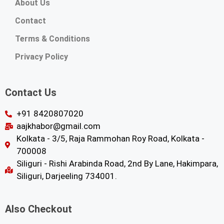
About Us
Contact
Terms & Conditions
Privacy Policy
Contact Us
+91 8420807020
aajkhabor@gmail.com
Kolkata - 3/5, Raja Rammohan Roy Road, Kolkata -
700008
Siliguri - Rishi Arabinda Road, 2nd By Lane, Hakimpara,
Siliguri, Darjeeling 734001.
Also Checkout