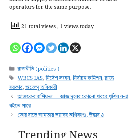
operators for the same purpose.
21 total views
, 1 views today
রাজনীতি (politics )
WBCS IAS
,
নির্দেশ লংঘন
,
নির্বাচন কমিশন
,
রাজ্য
সরকার
,
শুভেন্দু অধিকারী
আজকের রাশিফল — আজ দূরের কোনো খবরে খুশির বন্যা
বইতে পারে
ভোর রাতে আমতায় ভয়াবহ অগ্নিকাণ্ড, উদ্ধার ৪
Trending News