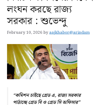
লংঘন করছে রাজ্য
সরকার : শুভেন্দু
February 10, 2026
by
aajkhabor@arindam
“কমিশন চাইছে গ্রেড এ, রাজ্য সরকার
পাঠাচ্ছে গ্রেড বি ও গ্রেড সি অফিসার”