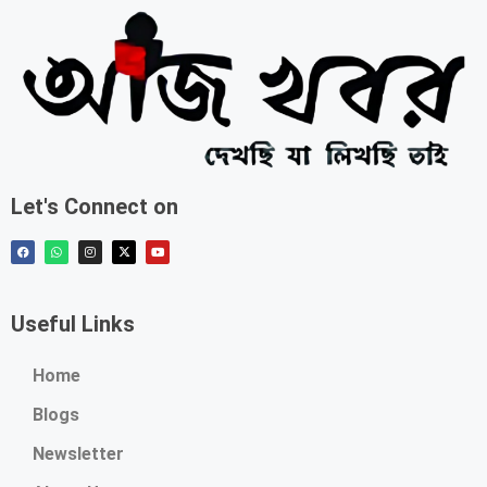
Let's Connect on
Useful Links
Home
Blogs
Newsletter