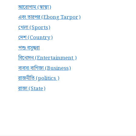
আরোগ্যম (স্বাস্থ্য)
এবং তারপর (Ebong Tarpor)
খেলা (Sports)
দেশ (Country)
পশু বসুন্ধরা
বিনোদন (Entertainment )
ব্যবসা বাণিজ্য (Business)
রাজনীতি (politics )
রাজ্য (State)