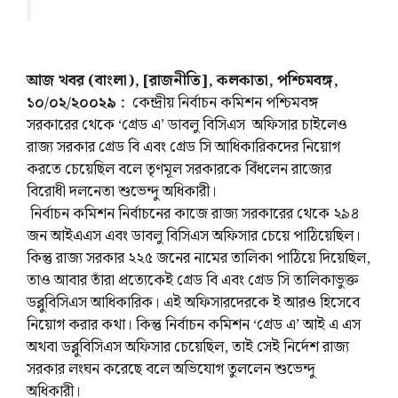
আজ খবর (বাংলা), [রাজনীতি], কলকাতা, পশ্চিমবঙ্গ,
১০/০২/২০০২৯ :
কেন্দ্রীয় নির্বাচন কমিশন পশ্চিমবঙ্গ
সরকারের থেকে ‘গ্রেড এ’ ডাবলু বিসিএস অফিসার চাইলেও
রাজ্য সরকার গ্রেড বি এবং গ্রেড সি আধিকারিকদের নিয়োগ
করতে চেয়েছিল বলে তৃণমূল সরকারকে বিঁধলেন রাজ্যের
বিরোধী দলনেতা শুভেন্দু অধিকারী।
নির্বাচন কমিশন নির্বাচনের কাজে রাজ্য সরকারের থেকে ২৯৪
জন আইএএস এবং ডাবলু বিসিএস অফিসার চেয়ে পাঠিয়েছিল।
কিন্তু রাজ্য সরকার ২২৫ জনের নামের তালিকা পাঠিয়ে দিয়েছিল,
তাও আবার তাঁরা প্রত্যেকেই গ্রেড বি এবং গ্রেড সি তালিকাভুক্ত
ডব্লুবিসিএস আধিকারিক। এই অফিসারদেরকে ই আরও হিসেবে
নিয়োগ করার কথা। কিন্তু নির্বাচন কমিশন ‘গ্রেড এ’ আই এ এস
অথবা ডব্লুবিসিএস অফিসার চেয়েছিল, তাই সেই নির্দেশ রাজ্য
সরকার লংঘন করেছে বলে অভিযোগ তুললেন শুভেন্দু
অধিকারী।