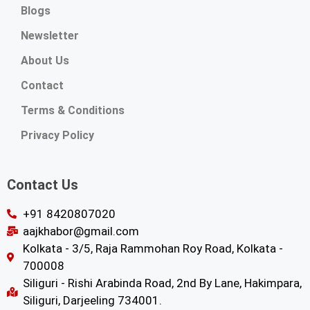
Blogs
Newsletter
About Us
Contact
Terms & Conditions
Privacy Policy
Contact Us
+91 8420807020
aajkhabor@gmail.com
Kolkata - 3/5, Raja Rammohan Roy Road, Kolkata -
700008
Siliguri - Rishi Arabinda Road, 2nd By Lane, Hakimpara,
Siliguri, Darjeeling 734001.