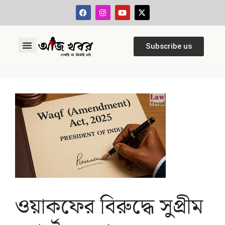
londonslot link alternatif
login congtogel
link slot online
slot deposit pulsa
togel online
bandar togel
togel online
togel online
link slot gacor
link slot gacor
link slot gacor
congtogel
playaja
slot bet 200
slot online
slot wdyuk
congtogel
congtogel
congtogel
congtogel
hartacuan
hartacuan
situs slot gacor
slot dana
situs gacor resmi
hartacuan
indosloto
danatoto
slot gacor
slot gacor
slot gacor
slot gacor
situs slot toto
slot gacor
slot gacor
slot gacor
slot777
slot gacor
slot gacor
link slot
slot gacor
situs togel
slot gacor
slot gacor
slot gacor
slot gacor
wdyuk
slot gacor
slot toto
watitoto
situs slot
situs toto
situs toto
slot
slot
slot
slot
Subscribe us
ওয়াকফের বিরুদ্ধে সুপ্রীম