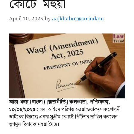
কোর্টে মহুয়া
April 10, 2025
by
aajkhabor@arindam
আজ খবর (বাংলা) [রাজনীতি] কলকাতা, পশ্চিমবঙ্গ,
১০/০৪/২০২৫ :
সদ্য আইনে পরিণত হওয়া ওয়াকফ সংশোধনী
আইনের বিরুদ্ধে এবার সুপ্রীম কোর্টে পিটিশন দাখিল করলেন
তৃণমূল বিধায়ক মহুয়া মৈত্র।