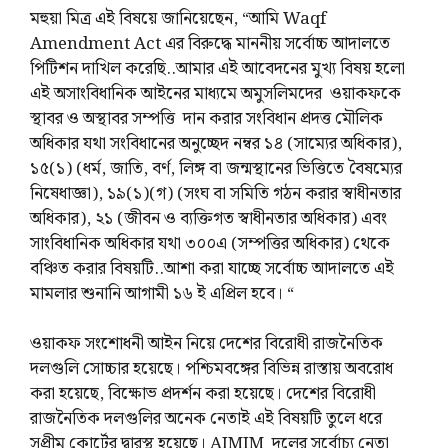
মহুয়া মিত্র এই বিষয়ে জানিয়েছেন, “আমি Waqf
Amendment Act এর বিরুদ্ধে মাননীয় সর্বোচ্চ আদালতে
পিটিশন দাখিল করেছি..আমার এই আবেদনের মুখ্য বিষয় হলো
এই অসাংবিধানিক আইনের মাধ্যমে অমুসলিমদের ওয়াকফকে
স্থাবর ও অস্থাবর সম্পত্তি দান করার সংবিধান প্রদত্ত মৌলিক
অধিকার যথা সংবিধানের অনুচ্ছেদ নম্বর ১৪ (সাম্যের অধিকার),
১৫(১) (ধর্ম, জাতি, বর্ণ, লিঙ্গ বা জন্মস্থানের ভিত্তিতে বৈষম্যের
নিষেধাজ্ঞা), ১৯(১)(গ) (সংঘ বা সমিতি গঠন করার স্বাধীনতার
অধিকার), ২১ (জীবন ও ব্যক্তিগত স্বাধীনতার অধিকার) এবং
সাংবিধানিক অধিকার যথা ৩০০এ (সম্পত্তির অধিকার) থেকে
বঞ্চিত করার বিষয়টি..আশা করা যাচ্ছে সর্বোচ্চ আদালতে এই
মামলার শুনানি আগামী ১৬ ই এপ্রিল হবে। “
ওয়াকফ সংশোধনী আইন নিয়ে দেশের বিরোধী রাজনৈতিক
দলগুলি সোচ্চার হয়েছে। পশ্চিমবঙ্গের বিভিন্ন রাস্তায় অবরোধ
করা হয়েছে, বিক্ষোভ প্রদর্শন করা হয়েছে। দেশের বিরোধী
রাজনৈতিক দলগুলির অনেক নেতাই এই বিষয়টি তুলে ধরে
সুপ্রীম কোর্টের দ্বারস্থ হয়েছে। AIMIM দলের সর্বোচ্য নেতা