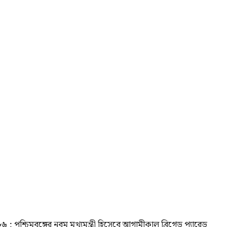
২৬ :
পশ্চিমবঙ্গের নবম মুখ্যমন্ত্রী হিসেবে আগামীকাল ব্রিগেড প্যারেড