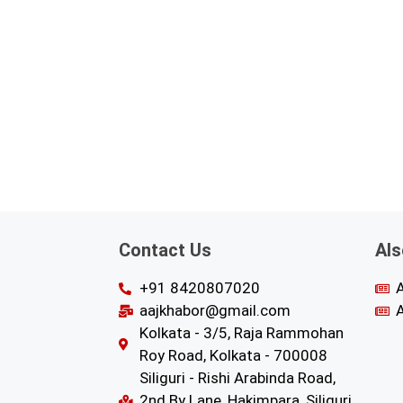
Contact Us
Als
+91 8420807020
A
aajkhabor@gmail.com
A
Kolkata - 3/5, Raja Rammohan
Roy Road, Kolkata - 700008
Siliguri - Rishi Arabinda Road,
2nd By Lane, Hakimpara, Siliguri,