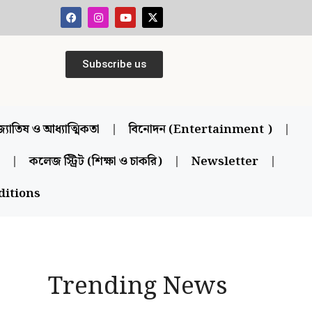
londonslot link alternatif
login congtogel
link slot online
slot deposit pulsa
togel online
bandar togel
togel online
togel online
link slot gacor
link slot gacor
link slot gacor
congtogel
playaja
slot bet 200
slot online
slot wdyuk
congtogel
congtogel
congtogel
congtogel
hartacuan
hartacuan
situs slot gacor
slot dana
situs gacor resmi
hartacuan
indosloto
danatoto
slot gacor
slot gacor
slot gacor
slot gacor
situs slot toto
slot gacor
slot gacor
slot gacor
slot777
slot gacor
slot gacor
link slot
slot gacor
situs togel
slot gacor
slot gacor
slot gacor
slot gacor
wdyuk
slot gacor
slot toto
watitoto
situs slot
situs toto
situs toto
slot
slot
slot
slot
Subscribe us
্যোতিষ ও আধ্যাত্মিকতা
বিনোদন (Entertainment )
কলেজ স্ট্রিট (শিক্ষা ও চাকরি)
Newsletter
ditions
Trending News