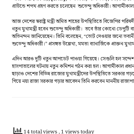
গ্রাউন্ডে শপথ গ্রহণ করতে চলেছেন শুভেন্দু অধিকারী। আগামীকাল
আজ দেশের স্বরাষ্ট্র মন্ত্রী অমিত শাহের উপস্থিতিতে বিজেপির প
নতুন মুখ্যমন্ত্রী হবেন শুভেন্দু অধিকারী। তবে তাঁর কোনো ডেপুটি
অভিনন্দন জানিয়েছেন। তিনি বলেছেন, “ভোট দেওয়ার জন্যে ভবানীপু
শুভেন্দু অধিকারী।” প্রসঙ্গত উল্লেখ্য, মমতা ব্যানার্জিকে প্রাক্তন মু
এদিন আরও দুটি নতুন আপডেট পাওয়া গিয়েছে। সেগুলি হল সন্দ
হাসপাতালের ঘটনায় নতুন কমিশন গঠন করা হল। আগামীকাল প্রধানমন্ত্রী নরেন
ছাড়াও দেশের বিভিন্ন রাজ্যের মুখ্যমন্ত্রীদের উপস্থিতিতে সরক
গিয়ে নয়া রাজ্য সরকার গড়ার আবেদন তিনি করবেন মাননীয় রাজ্যপ
14 total views
, 1 views today