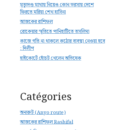
মৃত্যুদণ্ড মাথায় নিয়েও কোন ভরসায় দেশে
ফিরতে মরিয়া শেখ হাসিনা
আজকের রাশিফল
রোকেয়ার স্মৃতিতে পানিহাটিতে তসলিমা
কাজে গতি না থাকলে কঠোর ব্যবস্থা নেওয়া হবে
: দিলীপ
হাইকোর্টে হোঁচট খেলেন অভিষেক
Catégories
অন্যরুট (Anyo route)
আজকের রাশিফল Rashifal