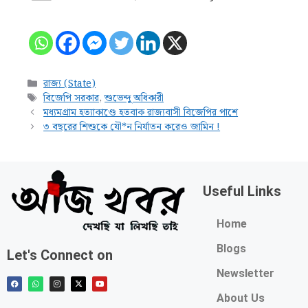
রাজ্য (State)
বিজেপি সরকার
,
শুভেন্দু অধিকারী
মধ্যমগ্রাম হত্যাকাণ্ডে হতবাক রাজ্যবাসী বিজেপির পাশে
৩ বছরের শিশুকে যৌ*ন নির্যাতন করেও জামিন !
Useful Links
Home
Blogs
Let's Connect on
Newsletter
About Us