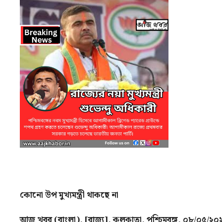
কোনো উপ মুখ্যমন্ত্রী থাকছে না
আজ খবর (বাংলা), [রাজ্য], কলকাতা, পশ্চিমবঙ্গ, ০৮/০৫/২০