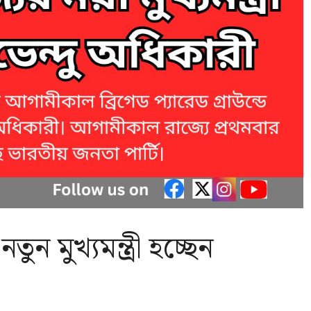
ুন মুখ্যমন্ত্রী হচ্ছেন