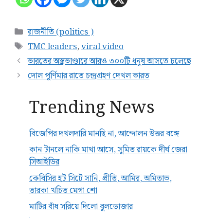
রাজনীতি (politics )
TMC leaders
,
viral video
ভারতের অস্ত্রভাণ্ডারে আরও ৩০০টি ধনুষ আসতে চলেছে
দোল পূর্ণিমার রাতে চন্দ্রগ্রহণ দেখল ভারত
Trending News
বিজেপির দখলদারি মানছি না, আন্দোলন উত্তর বঙ্গে
কান টানলে নাকি মাথা আসে, সুমিত রায়কে দীর্ঘ জেরা
সিআইডির
কেবিসির হট সিটে সানি, প্রীতি, আমির, অমিতাভ,
তারকা খচিত মেগা শো
মাটির বাঁধ সরিয়ে দিলো বুলডোজার