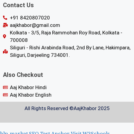
Contact Us
+91 8420807020
aajkhabor@gmail.com
Kolkata - 3/5, Raja Rammohan Roy Road, Kolkata -
700008
Siliguri - Rishi Arabinda Road, 2nd By Lane, Hakimpara,
Siliguri, Darjeeling 734001.
Also Checkout
Aaj Khabor Hindi
Aaj Khabor English
All Rights Reserved ©AajKhabor 2025
blp-market
SEO Test Anchor
Visit W3Schools