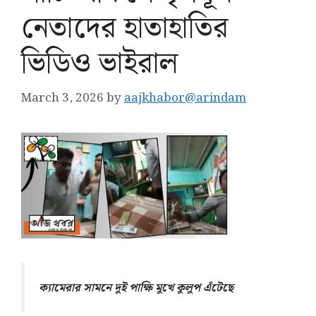
নেতাদের হাতাহাতির
ভিডিও ভাইরাল
March 3, 2026
by
aajkhabor@arindam
ক্যামেরার সামনে দুই পাক্ষি মুখে কুলুপ এঁটেছে