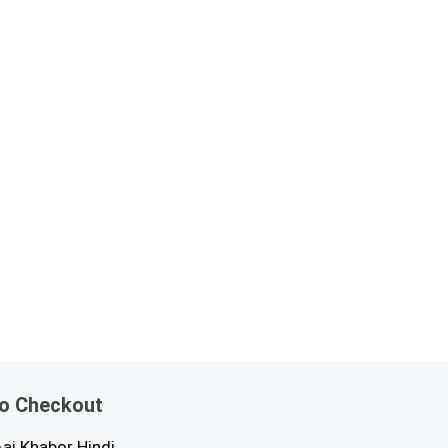
o Checkout
aj Khabor Hindi