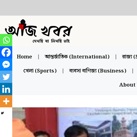
Home
আন্তর্জাতিক (International)
রাজ্য 
খেলা (Sports)
ব্যবসা বাণিজ্য (Business)
About