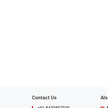
Contact Us
Als
+91 8420807020
A