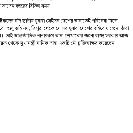
তে আসেন বছরের বিভিন্ন সময়।
র্যটকদের যদি স্থানীয় যুবারা সেইসব দেশের ভাষাতেই পরিষেবা দিতে
রে। শুধু তাই নয়, ত্রিপুরা থেকে যে সব যুবারা দেশের বাইরে যাচ্ছেন, তাঁরা
ে। তাই আন্তর্জাতিক নানারকম ভাষা শেখানোর জন্যে রাজ্য সরকার আজ
 থেকে মুখ্যমন্ত্রী মানিক সাহা একটি মৌ চুক্তিস্বাক্ষর করেছেন