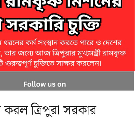
ি করল ত্রিপুরা সরকার