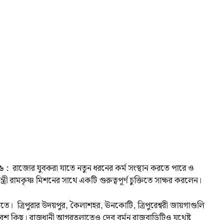
৬ :
রাজ্যের যুবকরা যাতে নতুন ধরনের কর্ম সংস্থান করতে পারে ও
ত্রী রামকৃষ্ণ মিশনের সাথে একটি গুরুত্বপূর্ণ চুক্তিতে সাক্ষর করলেন।
করতে। ত্রিপুরার উদয়পুর, কৈলাশহর, ঊনকোটি, ত্রিপুরেশ্বরী জায়গাগুলি
েছে বেশ কিছু। রাজধানী আগরতলাতেও দেব বর্মন রাজবাড়িটিও যথেষ্ট