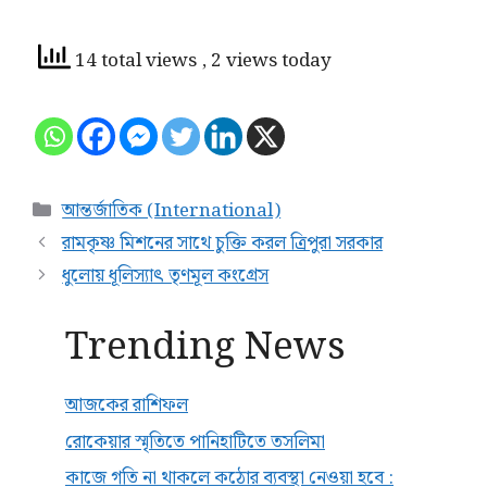
14 total views
, 2 views today
আন্তর্জাতিক (International)
রামকৃষ্ণ মিশনের সাথে চুক্তি করল ত্রিপুরা সরকার
ধুলোয় ধূলিস্যাৎ তৃণমূল কংগ্রেস
Trending News
আজকের রাশিফল
রোকেয়ার স্মৃতিতে পানিহাটিতে তসলিমা
কাজে গতি না থাকলে কঠোর ব্যবস্থা নেওয়া হবে :