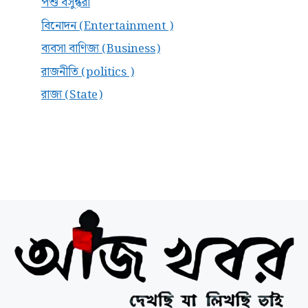
পশু বসুন্ধরা
বিনোদন (Entertainment )
ব্যবসা বাণিজ্য (Business)
রাজনীতি (politics )
রাজ্য (State)