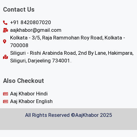
Contact Us
+91 8420807020
aajkhabor@gmail.com
Kolkata - 3/5, Raja Rammohan Roy Road, Kolkata -
700008
Siliguri - Rishi Arabinda Road, 2nd By Lane, Hakimpara,
Siliguri, Darjeeling 734001.
Also Checkout
Aaj Khabor Hindi
Aaj Khabor English
All Rights Reserved ©AajKhabor 2025