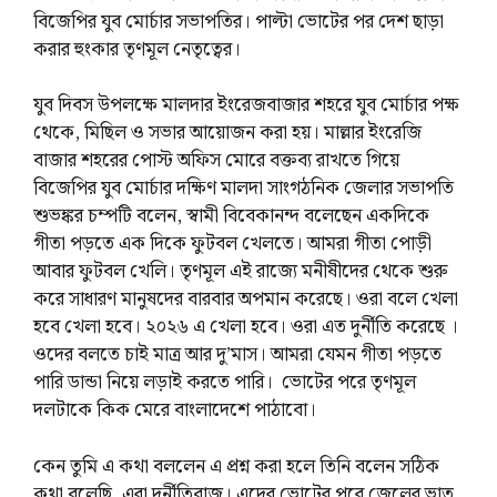
বিজেপির যুব মোর্চার সভাপতির। পাল্টা ভোটের পর দেশ ছাড়া
করার হুংকার তৃণমূল নেতৃত্বের।
যুব দিবস উপলক্ষে মালদার ইংরেজবাজার শহরে যুব মোর্চার পক্ষ
থেকে, মিছিল ও সভার আয়োজন করা হয়। মাল্লার ইংরেজি
বাজার শহরের পোস্ট অফিস মোরে বক্তব্য রাখতে গিয়ে
বিজেপির যুব মোর্চার দক্ষিণ মালদা সাংগঠনিক জেলার সভাপতি
শুভঙ্কর চম্পটি বলেন, স্বামী বিবেকানন্দ বলেছেন একদিকে
গীতা পড়তে এক দিকে ফুটবল খেলতে। আমরা গীতা পোড়ী
আবার ফুটবল খেলি। তৃণমূল এই রাজ্যে মনীষীদের থেকে শুরু
করে সাধারণ মানুষদের বারবার অপমান করেছে। ওরা বলে খেলা
হবে খেলা হবে। ২০২৬ এ খেলা হবে। ওরা এত দুর্নীতি করেছে ।
ওদের বলতে চাই মাত্র আর দু’মাস। আমরা যেমন গীতা পড়তে
পারি ডান্ডা নিয়ে লড়াই করতে পারি। ভোটের পরে তৃণমূল
দলটাকে কিক মেরে বাংলাদেশে পাঠাবো।
কেন তুমি এ কথা বললেন এ প্রশ্ন করা হলে তিনি বলেন সঠিক
কথা বলেছি, এরা দুর্নীতিবাজ। এদের ভোটের পরে জেলের ভাত