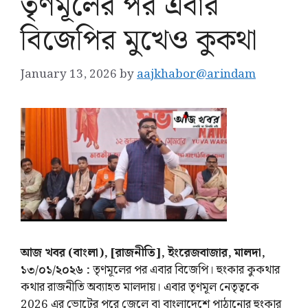
তৃণমূলের পর এবার
বিজেপির মুখেও কুকথা
January 13, 2026
by
aajkhabor@arindam
আজ খবর (বাংলা), [রাজনীতি], ইংরেজবাজার, মালদা,
১৩/০১/২০২৬ :
তৃণমূলের পর এবার বিজেপি। হুংকার কুকথার
কথার রাজনীতি অব্যাহত মালদায়। এবার তৃণমূল নেতৃত্বকে
2026 এর ভোটের পরে জেলে বা বাংলাদেশে পাঠানোর হুংকার