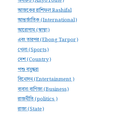
অন্যরুট (Anyo route)
আজকের রাশিফল Rashifal
আন্তর্জাতিক (International)
আরোগ্যম (স্বাস্থ্য)
এবং তারপর (Ebong Tarpor)
খেলা (Sports)
দেশ (Country)
পশু বসুন্ধরা
বিনোদন (Entertainment )
ব্যবসা বাণিজ্য (Business)
রাজনীতি (politics )
রাজ্য (State)