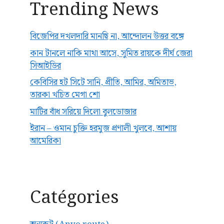
Trending News
বিজেপির দখলদারি মানছি না, আন্দোলন উত্তর বঙ্গে
কান টানলে নাকি মাথা আসে, সুমিত রায়কে দীর্ঘ জেরা
সিআইডির
কেবিসির হট সিটে সানি, প্রীতি, আমির, অমিতাভ,
তারকা খচিত মেগা শো
মাটির বাঁধ সরিয়ে দিলো বুলডোজার
ইরান – ওমান চুক্তি হরমুজ প্রণালী খুলবে, আশায়
আমেরিকা
Catégories