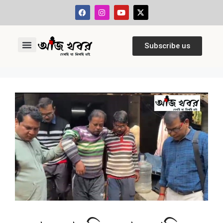
londonslot link alternatif
login congtogel
link slot online
slot deposit pulsa
togel online
bandar togel
togel online
togel online
link slot gacor
link slot gacor
link slot gacor
congtogel
playaja
slot bet 200
slot online
slot wdyuk
congtogel
congtogel
congtogel
congtogel
hartacuan
hartacuan
situs slot gacor
slot dana
situs gacor resmi
hartacuan
indosloto
danatoto
slot gacor
slot gacor
slot gacor
slot gacor
situs slot toto
slot gacor
slot gacor
slot gacor
slot777
slot gacor
slot gacor
link slot
slot gacor
situs togel
slot gacor
slot gacor
slot gacor
slot gacor
wdyuk
slot gacor
slot toto
watitoto
situs slot
situs toto
situs toto
slot
slot
slot
slot
Subscribe us