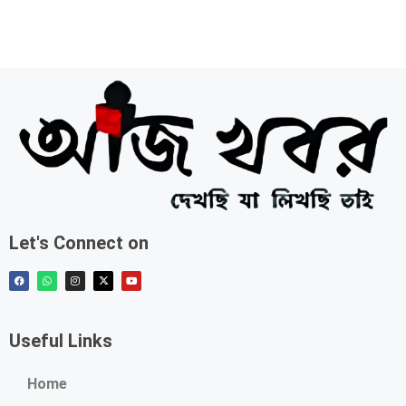
Let's Connect on
Useful Links
Home