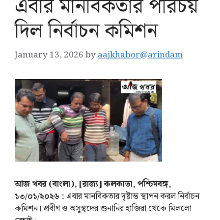
এবার মানবিকতার পরিচয়
দিল নির্বাচন কমিশন
January 13, 2026
by
aajkhabor@arindam
আজ খবর (বাংলা), [রাজ্য] কলকাতা, পশ্চিমবঙ্গ,
১৩/০১/২০২৬ :
এবার মানবিকতার দৃষ্টান্ত স্থাপন করল নির্বাচন
কমিশন। প্রবীণ ও অসুস্থদের শুনানির হাজিরা থেকে মিললো