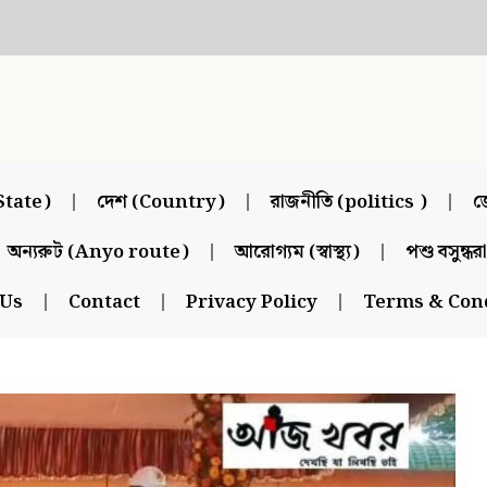
(State)
দেশ (Country)
রাজনীতি (politics )
জ
অন্যরুট (Anyo route)
আরোগ্যম (স্বাস্থ্য)
পশু বসুন্ধরা
 Us
Contact
Privacy Policy
Terms & Con