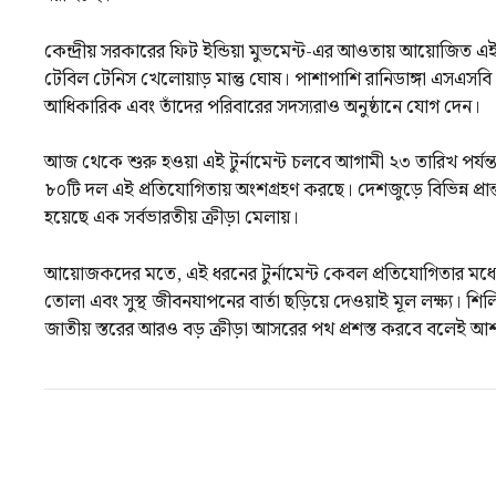
কেন্দ্রীয় সরকারের ফিট ইন্ডিয়া মুভমেন্ট-এর আওতায় আয়োজিত এই
টেবিল টেনিস খেলোয়াড় মান্তু ঘোষ। পাশাপাশি রানিডাঙ্গা এসএসবি
আধিকারিক এবং তাঁদের পরিবারের সদস্যরাও অনুষ্ঠানে যোগ দেন।
আজ থেকে শুরু হওয়া এই টুর্নামেন্ট চলবে আগামী ২৩ তারিখ পর্যন্
৮০টি দল এই প্রতিযোগিতায় অংশগ্রহণ করছে। দেশজুড়ে বিভিন্ন প্রা
হয়েছে এক সর্বভারতীয় ক্রীড়া মেলায়।
আয়োজকদের মতে, এই ধরনের টুর্নামেন্ট কেবল প্রতিযোগিতার মধ্যেই
তোলা এবং সুস্থ জীবনযাপনের বার্তা ছড়িয়ে দেওয়াই মূল লক্ষ্য। শিলিগ
জাতীয় স্তরের আরও বড় ক্রীড়া আসরের পথ প্রশস্ত করবে বলেই আশা 