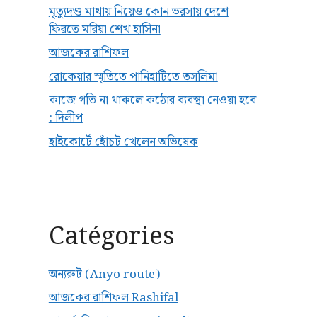
মৃত্যুদণ্ড মাথায় নিয়েও কোন ভরসায় দেশে
ফিরতে মরিয়া শেখ হাসিনা
আজকের রাশিফল
রোকেয়ার স্মৃতিতে পানিহাটিতে তসলিমা
কাজে গতি না থাকলে কঠোর ব্যবস্থা নেওয়া হবে
: দিলীপ
হাইকোর্টে হোঁচট খেলেন অভিষেক
Catégories
অন্যরুট (Anyo route)
আজকের রাশিফল Rashifal