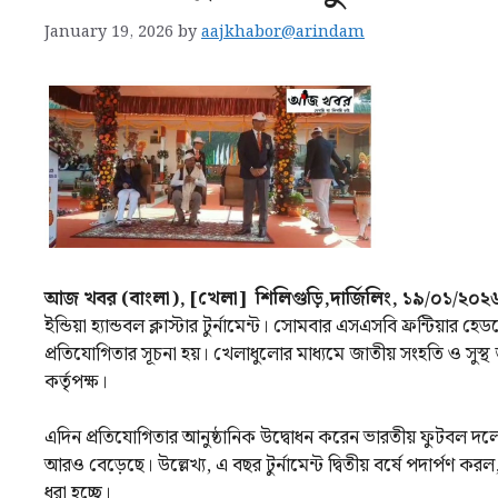
January 19, 2026
by
aajkhabor@arindam
আজ খবর (বাংলা), [খেলা] শিলিগুড়ি,দার্জিলিং, ১৯/০১/২০২৬
ইন্ডিয়া হ্যান্ডবল ক্লাস্টার টুর্নামেন্ট। সোমবার এসএসবি ফ্রন্টিয়ার হ
প্রতিযোগিতার সূচনা হয়। খেলাধুলোর মাধ্যমে জাতীয় সংহতি ও সুস্থ
কর্তৃপক্ষ।
এদিন প্রতিযোগিতার আনুষ্ঠানিক উদ্বোধন করেন ভারতীয় ফুটবল দলের
আরও বেড়েছে। উল্লেখ্য, এ বছর টুর্নামেন্ট দ্বিতীয় বর্ষে পদার্পণ ক
ধরা হচ্ছে।