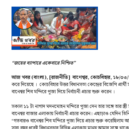
“জয়ের ব্যাপারে একেবারে নিশ্চিত”
আজ খবর (বাংলা), [রাজনীতি] বাণেশ্বর, কোচবিহার, ১৮/০৩
করে দিয়েছে । কোচবিহার উত্তর বিধানসভা কেন্দ্রের বিজেপি প্রার্থী
বানেশ্বর শিব মন্দিরে পূজা দিয়ে নির্বাচনী প্রচার শুরু করেন ।
সকাল ১১ টা নাগাদ মদনমোহন মন্দিরে পূজা দেন তার সঙ্গে তার স্ত্রী 
বানেশ্বর বাজার এলাকায় নির্বাচনী প্রচার করেন। এছাড়াও যেদিন তিনি 
“গতবারও বানেশ্বর শিব মন্দিরে পূজা দিয়ে প্রচার শুরু করেছিলাম আর
সারা বছর ধরেই বিধানসভার বিভিন্ন এলাকায় মানুষ আমার সঙ্গে থাক