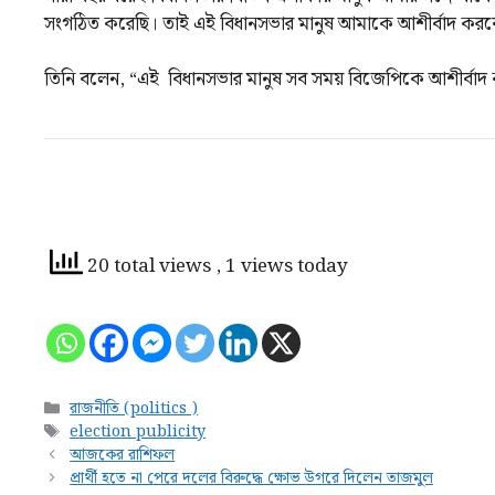
সংগঠিত করেছি। তাই এই বিধানসভার মানুষ আমাকে আশীর্বাদ করবে
তিনি বলেন, “এই বিধানসভার মানুষ সব সময় বিজেপিকে আশীর্বা
20 total views
, 1 views today
রাজনীতি (politics )
election publicity
আজকের রাশিফল
প্রার্থী হতে না পেরে দলের বিরুদ্ধে ক্ষোভ উগরে দিলেন তাজমুল