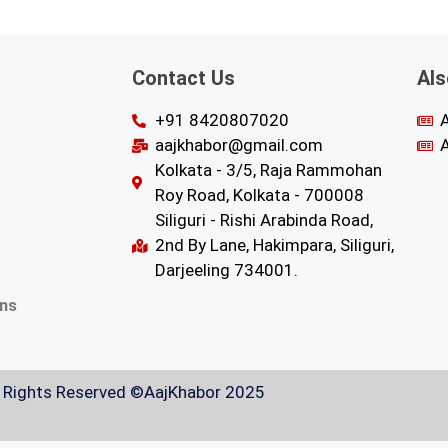
Contact Us
Als
+91 8420807020
A
aajkhabor@gmail.com
A
Kolkata - 3/5, Raja Rammohan
Roy Road, Kolkata - 700008
Siliguri - Rishi Arabinda Road,
2nd By Lane, Hakimpara, Siliguri,
Darjeeling 734001.
ons
l Rights Reserved ©AajKhabor 2025