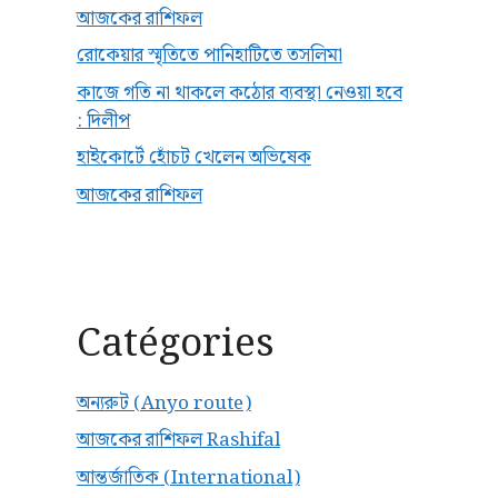
আজকের রাশিফল
রোকেয়ার স্মৃতিতে পানিহাটিতে তসলিমা
কাজে গতি না থাকলে কঠোর ব্যবস্থা নেওয়া হবে
: দিলীপ
হাইকোর্টে হোঁচট খেলেন অভিষেক
আজকের রাশিফল
Catégories
অন্যরুট (Anyo route)
আজকের রাশিফল Rashifal
আন্তর্জাতিক (International)