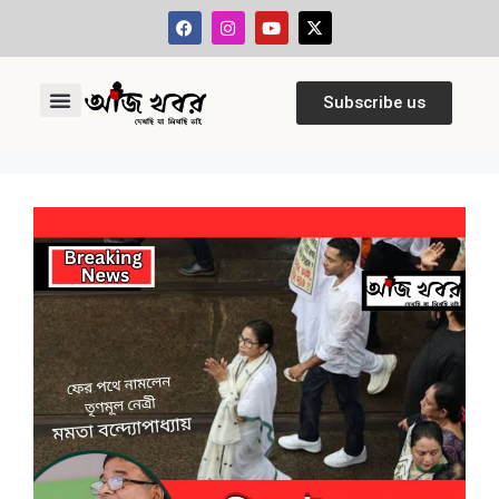
londonslot link alternatif
login congtogel
link slot online
slot deposit pulsa
togel online
bandar togel
togel online
togel online
link slot gacor
link slot gacor
link slot gacor
congtogel
playaja
slot bet 200
slot online
slot wdyuk
congtogel
congtogel
congtogel
congtogel
hartacuan
hartacuan
situs slot gacor
slot dana
situs gacor resmi
hartacuan
indosloto
danatoto
slot gacor
slot gacor
slot gacor
slot gacor
situs slot toto
slot gacor
slot gacor
slot gacor
slot777
slot gacor
slot gacor
link slot
slot gacor
situs togel
slot gacor
slot gacor
slot gacor
slot gacor
wdyuk
slot gacor
slot toto
watitoto
situs slot
situs toto
situs toto
slot
slot
slot
slot
Subscribe us