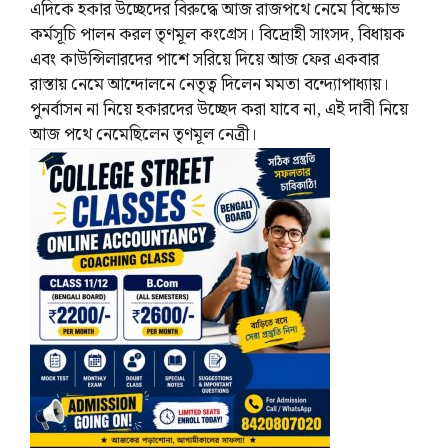
এদিকে হকার উচ্ছেদের বিরুদ্ধে আজ রাজপথে নেমে বিক্ষোভ
কর্মসূচি পালন করল তৃণমূল কংগ্রেস। বিদ্রোহী সাংসদ, বিধায়ক
এবং কাউন্সিলারদের পাশে সরিয়ে দিয়ে আজ ফের একবার
রাস্তায় নেমে আন্দোলনে নেতৃত্ব দিলেন মমতা বন্দ্যোপাধ্যায়।
পুনর্বাসন না নিয়ে হকারদের উচ্ছেদ করা যাবে না, এই দাবী নিয়ে
আজ পথে নেমেছিলেন তৃণমূল নেত্রী।