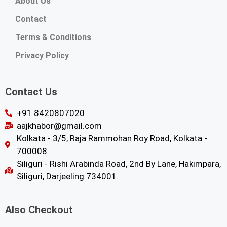
About Us
Contact
Terms & Conditions
Privacy Policy
Contact Us
+91 8420807020
aajkhabor@gmail.com
Kolkata - 3/5, Raja Rammohan Roy Road, Kolkata -
700008
Siliguri - Rishi Arabinda Road, 2nd By Lane, Hakimpara,
Siliguri, Darjeeling 734001.
Also Checkout