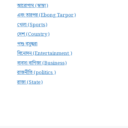
আরোগ্যম (স্বাস্থ্য)
এবং তারপর (Ebong Tarpor)
খেলা (Sports)
দেশ (Country)
পশু বসুন্ধরা
বিনোদন (Entertainment )
ব্যবসা বাণিজ্য (Business)
রাজনীতি (politics )
রাজ্য (State)