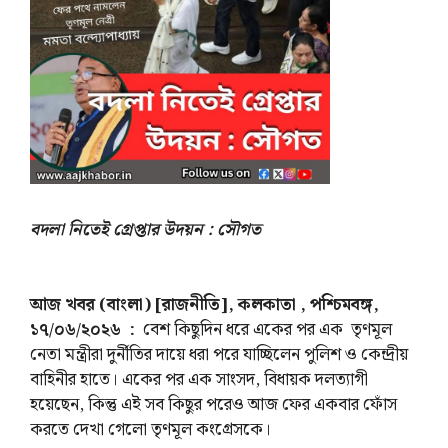
বদলা নিতেই গ্রেপ্তার উদয়ন : সৌগত
আজ খবর (বাংলা) [রাজনীতি], কলকাতা , পশ্চিমবঙ্গ,
১৭/০৬/২০২৬ :
বেশ কিছুদিন ধরে একের পর এক তৃণমূল
নেতা মন্ত্রীরা দুর্নীতির দায়ে ধরা পরে যাচ্ছিলেন পুলিশ ও কেন্দ্রীয়
বাহিনীর হাতে। একের পর এক সাংসদ, বিধায়ক দলত্যাগী
হয়েছেন, কিন্তু এই সব কিছুর পরেও আজ ফের একবার ফোঁস
করতে দেখা গেলো তৃণমূল কংগ্রেসকে।