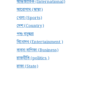
আন্তর্জাতিক (International)
আরোগ্যম (স্বাস্থ্য)
খেলা (Sports)
দেশ (Country)
পশু বসুন্ধরা
বিনোদন (Entertainment )
ব্যবসা বাণিজ্য (Business)
রাজনীতি (politics )
রাজ্য (State)