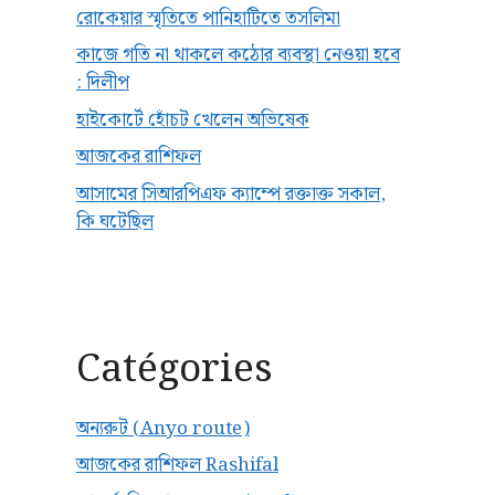
রোকেয়ার স্মৃতিতে পানিহাটিতে তসলিমা
কাজে গতি না থাকলে কঠোর ব্যবস্থা নেওয়া হবে
: দিলীপ
হাইকোর্টে হোঁচট খেলেন অভিষেক
আজকের রাশিফল
আসামের সিআরপিএফ ক্যাম্পে রক্তাক্ত সকাল,
কি ঘটেছিল
Catégories
অন্যরুট (Anyo route)
আজকের রাশিফল Rashifal