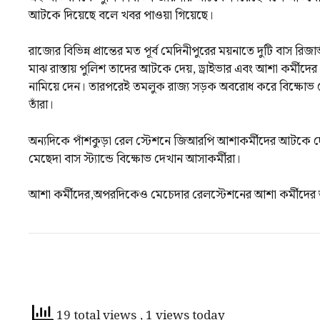
আটকে দিয়েছে বলে খবর পাওয়া গিয়েছে।
রাজ্যের বিভিন্ন প্রান্তের মত পূর্ব মেদিনীপুরের ময়নাতে দুটি বাস রি
মাঝ রাস্তায় পুলিশ তাদের আটকে দেয়, ড্রাইভার এবং আশা কর্মীদের
নামিয়ে দেন। তারপরেই তমলুক রাজ্য সড়ক অবরোধ করে বিক্ষোভ দ
তাঁরা।
অন্যদিকে পাঁশকুড়া রেল স্টেশনে জিআরপি আশাকর্মীদের আটকে দেয়।
মেছেদা বাস স্ট্যান্ডে বিক্ষোভ দেখান আসাকর্মীরা।
আশা কর্মীদের,অপরদিকেও মেচেদার রেলস্টেশনের আশা কর্মীদের
19 total views
, 1 views today