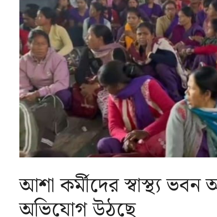
আশা কর্মীদের স্বাস্থ্য ভ
অভিযোগ উঠছে