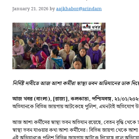
January 21, 2026
by
aajkhabor@arindam
নির্দিষ্ট দাবীতে আজ আশা কর্মীরা স্বাস্থ্য ভবন অভিযানের ডাক দি
আজ খবর (বাংলা), [রাজ্য], কলকাতা, পশ্চিমবঙ্গ, ২১/০১/২০
অভিযানকে বিভিন্ন জায়গায় আটকেছে পুলিশ, এমনটাই অভিযোগ 
আজ আশা কর্মীদের স্বাস্থ্য ভবন অভিযান রয়েছে, বেতন বৃদ্ধি থেকে 
স্বাস্থ্য ভবন যাওয়ার কথা আশা কর্মীদের। বিভিন্ন জায়গা থেকে আশা
এই অভিযানকে পুলিশ বিভিন্ন জায়গায় আটকে দিয়েছে বলে অভিয