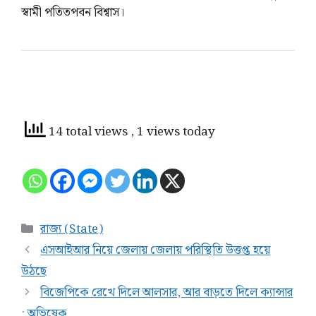
স্বামী পতিতপবন বিশ্বাস।
14 total views
, 1 views today
রাজ্য (State)
এসআইআর নিয়ে জেলায় জেলায় পরিস্থিতি উত্তপ্ত হয়ে
উঠছে
বিজেপিকে রেখে দিলে আলসার, আর বাড়তে দিলে ক্যান্সার
: অভিষেক