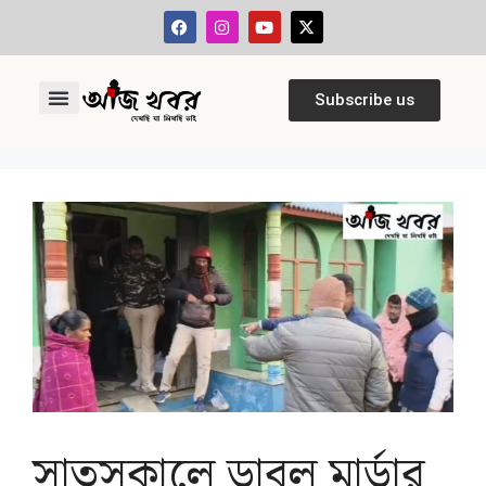
londonslot link alternatif
login congtogel
link slot online
slot deposit pulsa
togel online
bandar togel
togel online
togel online
link slot gacor
link slot gacor
link slot gacor
congtogel
playaja
slot bet 200
slot online
slot wdyuk
congtogel
congtogel
congtogel
congtogel
hartacuan
hartacuan
situs slot gacor
slot dana
situs gacor resmi
hartacuan
indosloto
danatoto
slot gacor
slot gacor
slot gacor
slot gacor
situs slot toto
slot gacor
slot gacor
slot gacor
slot777
slot gacor
slot gacor
link slot
slot gacor
situs togel
slot gacor
slot gacor
slot gacor
slot gacor
wdyuk
slot gacor
slot toto
watitoto
situs slot
situs toto
situs toto
slot
slot
slot
slot
Subscribe us
সাতসকালে ডাবল মার্ডার