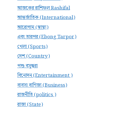
আজকের রাশিফল Rashifal
আন্তর্জাতিক (International)
আরোগ্যম (স্বাস্থ্য)
এবং তারপর (Ebong Tarpor)
খেলা (Sports)
দেশ (Country)
পশু বসুন্ধরা
বিনোদন (Entertainment )
ব্যবসা বাণিজ্য (Business)
রাজনীতি (politics )
রাজ্য (State)