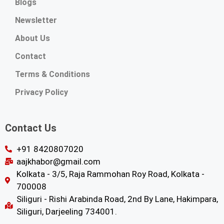
Blogs
Newsletter
About Us
Contact
Terms & Conditions
Privacy Policy
Contact Us
+91 8420807020
aajkhabor@gmail.com
Kolkata - 3/5, Raja Rammohan Roy Road, Kolkata -
700008
Siliguri - Rishi Arabinda Road, 2nd By Lane, Hakimpara,
Siliguri, Darjeeling 734001.