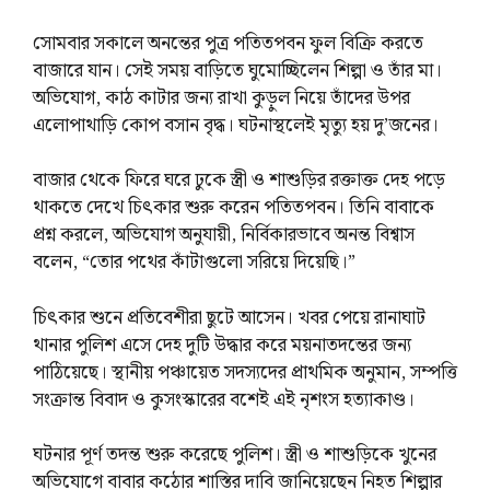
সোমবার সকালে অনন্তের পুত্র পতিতপবন ফুল বিক্রি করতে
বাজারে যান। সেই সময় বাড়িতে ঘুমোচ্ছিলেন শিল্পা ও তাঁর মা।
অভিযোগ, কাঠ কাটার জন্য রাখা কুড়ুল নিয়ে তাঁদের উপর
এলোপাথাড়ি কোপ বসান বৃদ্ধ। ঘটনাস্থলেই মৃত্যু হয় দু’জনের।
বাজার থেকে ফিরে ঘরে ঢুকে স্ত্রী ও শাশুড়ির রক্তাক্ত দেহ পড়ে
থাকতে দেখে চিৎকার শুরু করেন পতিতপবন। তিনি বাবাকে
প্রশ্ন করলে, অভিযোগ অনুযায়ী, নির্বিকারভাবে অনন্ত বিশ্বাস
বলেন, “তোর পথের কাঁটাগুলো সরিয়ে দিয়েছি।”
চিৎকার শুনে প্রতিবেশীরা ছুটে আসেন। খবর পেয়ে রানাঘাট
থানার পুলিশ এসে দেহ দুটি উদ্ধার করে ময়নাতদন্তের জন্য
পাঠিয়েছে। স্থানীয় পঞ্চায়েত সদস্যদের প্রাথমিক অনুমান, সম্পত্তি
সংক্রান্ত বিবাদ ও কুসংস্কারের বশেই এই নৃশংস হত্যাকাণ্ড।
ঘটনার পূর্ণ তদন্ত শুরু করেছে পুলিশ। স্ত্রী ও শাশুড়িকে খুনের
অভিযোগে বাবার কঠোর শাস্তির দাবি জানিয়েছেন নিহত শিল্পার