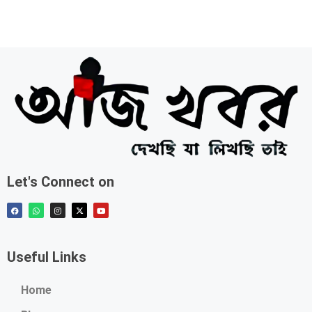
Let's Connect on
Useful Links
Home