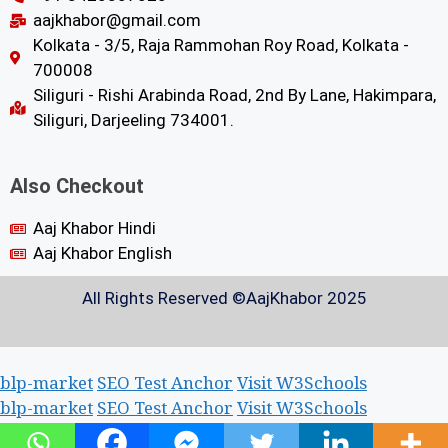
aajkhabor@gmail.com
Kolkata - 3/5, Raja Rammohan Roy Road, Kolkata -
700008
Siliguri - Rishi Arabinda Road, 2nd By Lane, Hakimpara,
Siliguri, Darjeeling 734001.
Also Checkout
Aaj Khabor Hindi
Aaj Khabor English
All Rights Reserved ©AajKhabor 2025
blp-market
SEO Test Anchor
Visit W3Schools
blp-market
SEO Test Anchor
Visit W3Schools