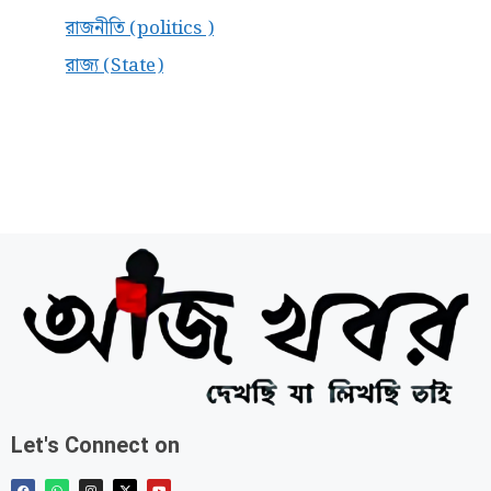
রাজনীতি (politics )
রাজ্য (State)
Let's Connect on