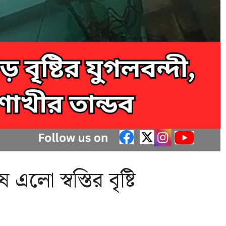
 স্বস্তির বৃষ্টি