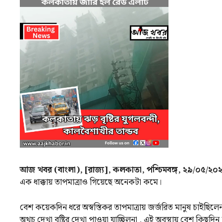
আজ খবর (বাংলা), [রাজ্য], কলকাতা, পশ্চিমবঙ্গ, ২৯/০৫/২০২
এক ধাক্কায় তাপমাত্রাও গিয়েছে অনেকটা কমে।
বেশ কয়েকদিন ধরে অস্বস্তিকর তাপমাত্রায় জর্জরিত মানুষ চাইছিলেন
অথচ দেখা বৃষ্টির দেখা পাওয়া যাচ্ছিলনা , এই অবস্থায় বেশ কিছুদিন