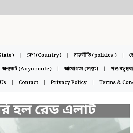
(State)
দেশ (Country)
রাজনীতি (politics )
জ
অন্যরুট (Anyo route)
আরোগ্যম (স্বাস্থ্য)
পশু বসুন্ধরা
 Us
Contact
Privacy Policy
Terms & Con