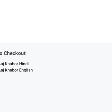
o Checkout
aj Khabor Hindi
aj Khabor English