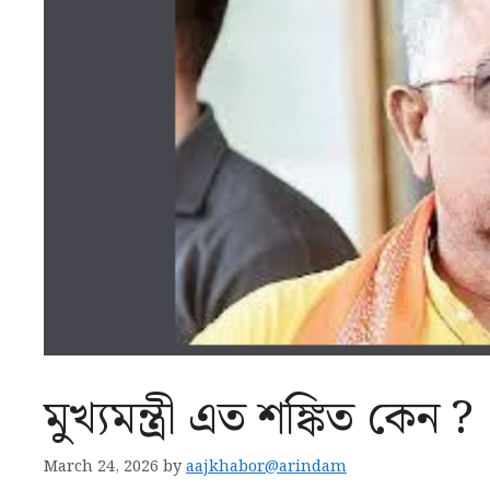
মুখ্যমন্ত্রী এত শঙ্কিত কেন 
March 24, 2026
by
aajkhabor@arindam