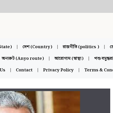
(State)
দেশ (Country)
রাজনীতি (politics )
জ
অন্যরুট (Anyo route)
আরোগ্যম (স্বাস্থ্য)
পশু বসুন্ধরা
 Us
Contact
Privacy Policy
Terms & Con