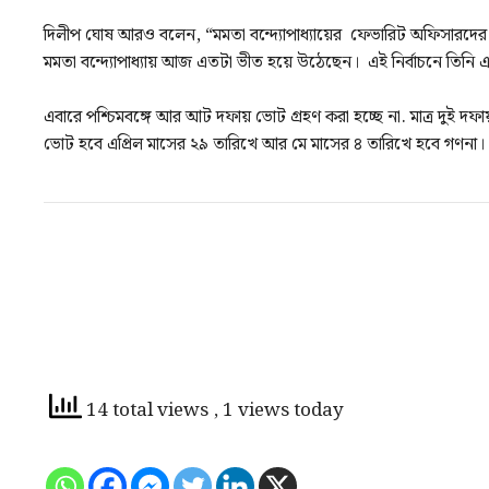
দিলীপ ঘোষ আরও বলেন, “মমতা বন্দ্যোপাধ্যায়ের ফেভারিট অফিসারদে
মমতা বন্দ্যোপাধ্যায় আজ এতটা ভীত হয়ে উঠেছেন। এই নির্বাচনে তিন
এবারে পশ্চিমবঙ্গে আর আট দফায় ভোট গ্রহণ করা হচ্ছে না. মাত্র দুই 
ভোট হবে এপ্রিল মাসের ২৯ তারিখে আর মে মাসের ৪ তারিখে হবে গণনা।
14 total views
, 1 views today