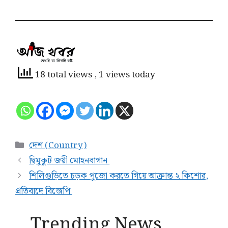
18 total views
, 1 views today
দেশ (Country)
দ্বিমুকুট জয়ী মোহনবাগান
শিলিগুড়িতে চড়ক পুজো করতে গিয়ে আক্রান্ত ২ কিশোর,
প্রতিবাদে বিজেপি
Trending News