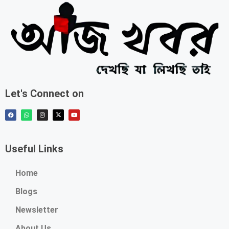
Let's Connect on
Useful Links
Home
Blogs
Newsletter
About Us