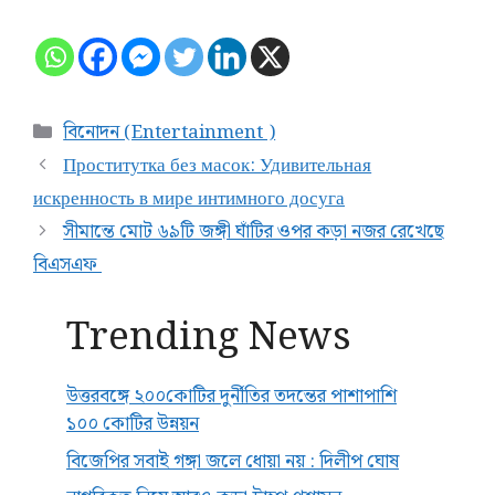
বিনোদন (Entertainment )
Проститутка без масок: Удивительная
искренность в мире интимного досуга
সীমান্তে মোট ৬৯টি জঙ্গী ঘাঁটির ওপর কড়া নজর রেখেছে
বিএসএফ
Trending News
উত্তরবঙ্গে ২০০কোটির দুর্নীতির তদন্তের পাশাপাশি
১০০ কোটির উন্নয়ন
বিজেপির সবাই গঙ্গা জলে ধোয়া নয় : দিলীপ ঘোষ