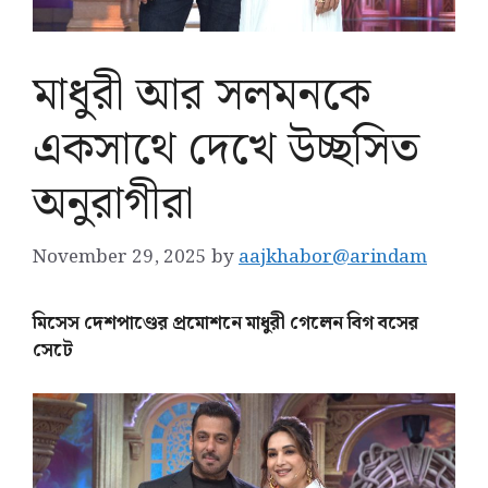
মাধুরী আর সলমনকে
একসাথে দেখে উচ্ছসিত
অনুরাগীরা
November 29, 2025
by
aajkhabor@arindam
মিসেস দেশপাণ্ডের প্রমোশনে মাধুরী গেলেন বিগ বসের
সেটে