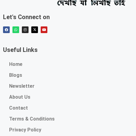
Let's Connect on
Useful Links
Home
Blogs
Newsletter
About Us
Contact
Terms & Conditions
Privacy Policy