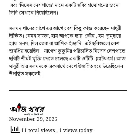
বরং ‘মিসেস দেশপাণ্ডে’ নামে একটি ছবির প্রমোশনের জন্যে
তিনি সেখানে গিয়েছিলেন।
সলমন খানের সাথে এর আগে বেশ কিছু কাজ করেছেন মাধুরী
দীক্ষিত। যেমন সাজন, হাম আপকে হ্যায় কৌন , হম তুম্হারে
হ্যায় সনম, দিল তেরা রা আশিক ইত্যাদি। এই ছবিগুলো বেশ
জনপ্রিয় হয়েছিল। নাগেশ কুকুনির পরিচালিত মিসেস দেশপান্ডে
ছবিটি শীঘ্রই মুক্তি পেতে চলেছে একটি ওটিটি প্ল্যাটফর্মে। আজ
মাধুরী আর সলমনকে একসাথে দেখে উচ্ছসিত হয়ে উঠেছিলেন
উপস্থিত সকলেই।
November 29, 2025
11 total views
, 1 views today