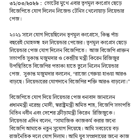
৩১/০৩/২০২৬ :
ভোটের মুখে এবার তৃণমূল কংগ্রেস ছেড়ে
বিজেপিতে যোগ দিলেন লিজেন্ড টেনিস খেলোয়াড় লিয়েন্ডার
পেজ।
২০২১ সালে যোগ দিয়েছিলেন তৃণমূল কংগ্রেসে, কিন্তু পাঁচ
বছরেই মোহভঙ্গ হল লিয়েন্ডার পেজের। তৃণমূল কংগ্রেস ছেড়ে
লিয়েন্ডার পেজ যোগ দিলেন বিজেপিতে। আজ বিজেপি প্রাক্তন
সভাপতি সুকান্ত মজুমদার ও কেন্দ্রীয় মন্ত্রী কিরেন রিজিজুর
উপস্থিতিতে বিজেপির পতাকা হাতে তুলে নিলেন লিয়েন্ডার
পেজ. সুকান্ত মজুমদার বললেন, “রাজ্যে গেরুয়া হাওয়া আরও
বাড়ছে। লিয়েন্ডারের যোগদানে বিজেপির শক্তি আরও বাড়লো।”
বিজেপিতে যোগ দিয়ে লিয়েন্ডার পেজ ধন্যবাদ জানালেন
প্রধানমন্ত্রী নরেন্দ্র মোদী, স্বরাষ্ট্রমন্ত্রী অমিত শাহ, বিজেপি সভাপতি
নিতিন নবীন এবং দেশের ক্রীড়ামন্ত্রী কিরেন রিজিজুকে।
লিয়েন্ডার এদিন বলেন, “সামাজিক কাজকর্ম করার জন্যে
বিজেপি আমাকে নতুন সুযোগ দিয়েছে। আমি সবচেয়ে বড়
রাজনৈতিক দলে যোগ দিলাম। আমি যুব সম্প্রদায়ের জন্যে কাজ