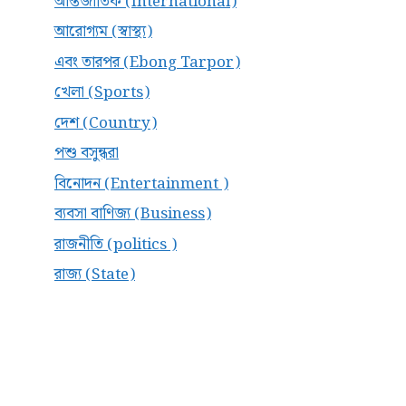
আন্তর্জাতিক (International)
আরোগ্যম (স্বাস্থ্য)
এবং তারপর (Ebong Tarpor)
খেলা (Sports)
দেশ (Country)
পশু বসুন্ধরা
বিনোদন (Entertainment )
ব্যবসা বাণিজ্য (Business)
রাজনীতি (politics )
রাজ্য (State)