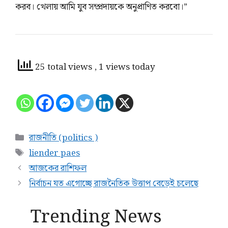
করব। খেলায় আমি যুব সম্প্রদায়কে অনুপ্রাণিত করবো।”
25 total views
, 1 views today
রাজনীতি (politics )
liender paes
আজকের রাশিফল
নির্বাচন যত এগোচ্ছে রাজনৈতিক উত্তাপ বেড়েই চলেছে
Trending News