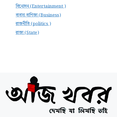
বিনোদন (Entertainment )
ব্যবসা বাণিজ্য (Business)
রাজনীতি (politics )
রাজ্য (State)