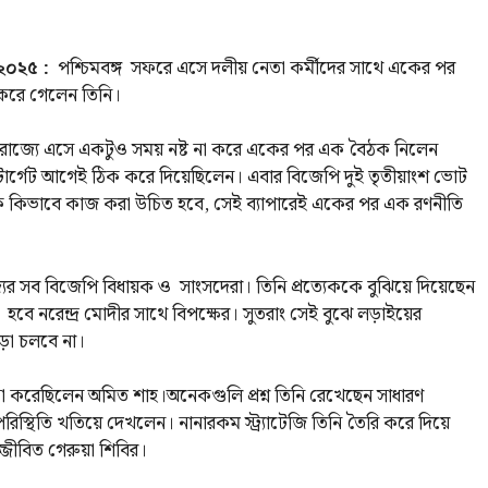
২০২৫ :
পশ্চিমবঙ্গ সফরে এসে দলীয় নেতা কর্মীদের সাথে একের পর
া করে গেলেন তিনি।
 রাজ্যে এসে একটুও সময় নষ্ট না করে একের পর এক বৈঠক নিলেন
ার্গেট আগেই ঠিক করে দিয়েছিলেন। এবার বিজেপি দুই তৃতীয়াংশ ভোট
 ঠিক কিভাবে কাজ করা উচিত হবে, সেই ব্যাপারেই একের পর এক রণনীতি
 সব বিজেপি বিধায়ক ও সাংসদেরা। তিনি প্রত্যেককে বুঝিয়ে দিয়েছেন
 হবে নরেন্দ্র মোদীর সাথে বিপক্ষের। সুতরাং সেই বুঝে লড়াইয়ের
াড়া চলবে না।
না করেছিলেন অমিত শাহ।অনেকগুলি প্রশ্ন তিনি রেখেছেন সাধারণ
িস্থিতি খতিয়ে দেখলেন। নানারকম স্ট্র্যাটেজি তিনি তৈরি করে দিয়ে
্জীবিত গেরুয়া শিবির।