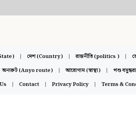
(State)
দেশ (Country)
রাজনীতি (politics )
জ
অন্যরুট (Anyo route)
আরোগ্যম (স্বাস্থ্য)
পশু বসুন্ধরা
 Us
Contact
Privacy Policy
Terms & Con