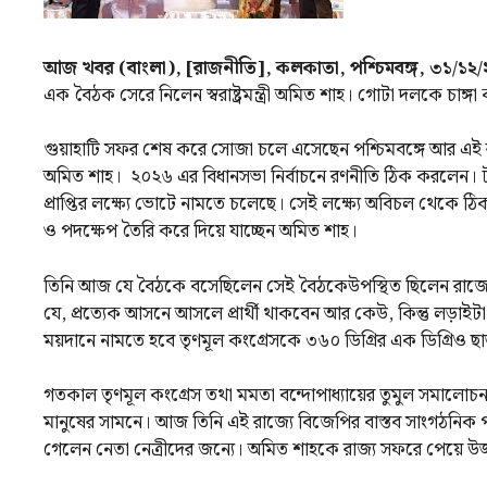
আজ খবর (বাংলা), [রাজনীতি], কলকাতা, পশ্চিমবঙ্গ, ৩১/১২/
এক বৈঠক সেরে নিলেন স্বরাষ্ট্রমন্ত্রী অমিত শাহ। গোটা দলকে চাঙ্গ
গুয়াহাটি সফর শেষ করে সোজা চলে এসেছেন পশ্চিমবঙ্গে আর এই
অমিত শাহ। ২০২৬ এর বিধানসভা নির্বাচনে রণনীতি ঠিক করলেন। ট
প্রাপ্তির লক্ষ্যে ভোটে নামতে চলেছে। সেই লক্ষ্যে অবিচল থেকে
ও পদক্ষেপ তৈরি করে দিয়ে যাচ্ছেন অমিত শাহ।
তিনি আজ যে বৈঠকে বসেছিলেন সেই বৈঠকেউপস্থিত ছিলেন রাজ্যের
যে, প্রত্যেক আসনে আসলে প্রার্থী থাকবেন আর কেউ, কিন্তু লড়াইটা
ময়দানে নামতে হবে তৃণমূল কংগ্রেসকে ৩৬০ ডিগ্রির এক ডিগ্রিও ছ
গতকাল তৃণমূল কংগ্রেস তথা মমতা বন্দোপাধ্যায়ের তুমুল সমালোচ
মানুষের সামনে। আজ তিনি এই রাজ্যে বিজেপির বাস্তব সাংগঠনিক পর
গেলেন নেতা নেত্রীদের জন্যে। অমিত শাহকে রাজ্য সফরে পেয়ে উজ