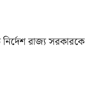
 নির্দেশ রাজ্য সরকারকে