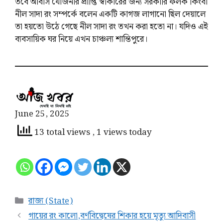
তবে আবাস যোজনার প্রাপ্তি স্বীকারের জন্য সরকারি ফলক কিংবা
নীল সাদা রং সম্পর্কে বলেন একটি কাগজ লাগানো ছিল দেয়ালে
তা হয়তো উঠে গেছে নীল সাদা রং তখন করা হতো না। যদিও এই
ব্যবসায়িক ঘর নিয়ে এখন চাঞ্চল্য শান্তিপুরে।
June 25, 2025
13 total views
, 1 views today
রাজ্য (State)
গায়ের রং কালো,বর্ণবিদ্বেষের শিকার হয়ে মৃত্যু আদিবাসী