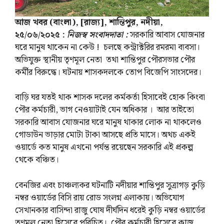
আজ খবর (বাংলা), [রাজ্য], শান্তিপুর, নদীয়া,
২৫/০৬/২০২৫ :
নিজস্ব সংবাদদাতা :
সরকারি আবাস যোজনার
ঘরে মানুষ থাকেন না কেউ ! চলছে কন্ট্রাক্টরির রমরমা ব্যবসা।
অভিযুক্ত স্থানীয় তৃণমূল নেতা তথা শান্তিপুর পৌরসভার পৌর
কর্মীর বিরুদ্ধে। ঘটনায় শাসকদলকে তোপ বিজেপি সাংসদের।
বাড়ি ঘর যতই থাক শাসক দলের কর্মকর্তা হিসাবেই হোক কিংবা
পৌর কর্মচারী, ভাগ নেওয়াটাই যেন অধিকার । আর তাইতো
সরকারি আবাস যোজনার ঘরে মানুষ থাকার লোক না থাকলেও
গোডাউন ভাড়ার মোটা টাকা আসছে প্রতি মাসে। অথচ একই
ওয়ার্ডে কত মানুষ এখনো পর্যন্ত রয়েছেন সরকারি এই প্রকল্প
থেকে বঞ্চিত।
বেনজির এবং চাঞ্চল্যকর ঘটনাটি নদীয়ার শান্তিপুর সুত্রাগড় কুড়ি
নম্বর ওয়ার্ডের বিসি রায় রোড সংলগ্ন এলাকায়। অভিযোগ
সেখানকার বাসিন্দা রাজু ঘোষ দীর্ঘদিন ধরেই কুড়ি নম্বর ওয়ার্ডের
তৃণমূল নেতা হিসেবে পরিচিত। পৌর কর্মচারী হিসেবে কাজ