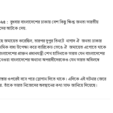
২০২৫ :
বুধবার বাংলাদেশের ঢাকায় বেশ কিছু ক্ষিপ্ত জনতা ভারতীয়
তাদের আটকে দেয়.
ছে জমায়েত করেছিল, তারপর দুপুর তিনটে নাগাদ ঐ জনতা ঢাকার
প্রাথমিক বাধা উপেক্ষা করে ব্যারিকেড ভেঙে ঐ জমায়েত এগোতে থাকে
ংলাদেশের প্রাক্তন প্রধানমন্ত্রী শেখ হাসিনাকে ভারত যেন বাংলাদেশের
 নেওয়া বাংলাদেশের অন্যান্য অপরাধীদেরকেও যেন ভারত অবিলম্বে
তার ওপরেই বসে পরে স্লোগান দিতে থাকে। এদিকে এই ঘটনার জেরে
রা হয়. তাঁকে ভারত নিজেদের অবস্থানের কথা সাফ জানিয়ে দিয়েছে।