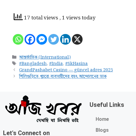
17 total views
, 1 views today
আন্তর্জাতিক (International)
#Bangladesh
,
#India
,
#SkHasina
GrandPashabet Casino — güncel adres 2025
শিলিগুড়িতে খুচরো ব্যবসায়ীদের বৃহৎ আন্দোলনের ডাক
Useful Links
Home
Blogs
Let's Connect on