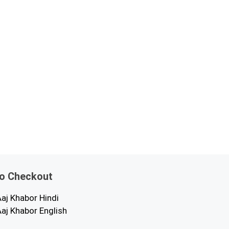
o Checkout
aj Khabor Hindi
aj Khabor English