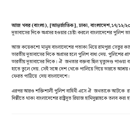
আজ খবর (বাংলা), [আন্তর্জাতিক], ঢাকা, বাংলাদেশ,১৭/১২/
দূতাবাসের দিকে অগ্রসর হওয়ার চেষ্টা করলে বাংলাদেশের পুলিশ 
আজ কয়েকশো মানুষ বাংলাদেশের পতাকা নিয়ে রামপুরা সেতুর কা
ভারতীয় দূতাবাসের দিকে অগ্রসর হলে পুলিশ বাধা দেয়. পুলিশের 
ভারতীয় দূতাবাসের দিকে। ঐ জনতার বক্তব্য ছিল মৃত্যুদণ্ড পাওয়া বা
হাতে তুলে দেয়. সেই সঙ্গে দেশ থেকে পালিয়ে গিয়ে ভারতে আশ্রয়
ফেরত পাঠিয়ে দেয় বাংলাদেশে।
এরপর আরও শক্তিশালী পুলিশ বাহিনী এসে ঐ জনতাকে আটকে রাস্
দিল্লীতে থাকা বাংলাদেশের রাষ্ট্রদূত রিয়াজ হামিদুল্লাহকে তলব ক