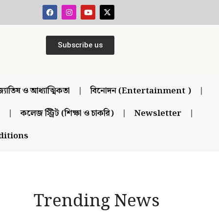
londonslot link alternatif
login congtogel
link slot online
slot deposit pulsa
togel online
bandar togel
togel online
togel online
link slot gacor
link slot gacor
link slot gacor
congtogel
playaja
slot bet 200
slot online
slot wdyuk
congtogel
congtogel
congtogel
congtogel
hartacuan
hartacuan
situs slot gacor
slot dana
situs gacor resmi
hartacuan
indosloto
danatoto
slot gacor
slot gacor
slot gacor
slot gacor
situs slot toto
slot gacor
slot gacor
slot gacor
slot777
slot gacor
slot gacor
link slot
slot gacor
situs togel
slot gacor
slot gacor
slot gacor
slot gacor
wdyuk
slot gacor
slot toto
watitoto
situs slot
situs toto
situs toto
slot
slot
slot
slot
Subscribe us
্যোতিষ ও আধ্যাত্মিকতা
বিনোদন (Entertainment )
কলেজ স্ট্রিট (শিক্ষা ও চাকরি)
Newsletter
ditions
Trending News