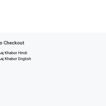
o Checkout
aj Khabor Hindi
aj Khabor English