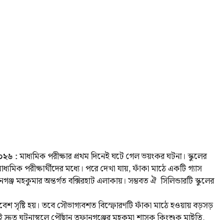
০২৬ :
মাধ্যমিক পরীক্ষার প্রথম দিনেই ঘটে গেল ভয়ংকর ঘটনা। স্কুলের
্যমিক পরীক্ষার্থীদের মধ্যে। পরে দেখা যায়, ফাঁকা মাঠে একটি গ্যাস
নগঞ্জ মহকুমার অন্তর্গত বক্সিরহাট এলাকায়। সম্ভবত ঐ সিলিন্ডারটি স্কুলের
রিবেশ সৃষ্টি হয়। তবে সৌভাগ্যবশত বিস্ফোরণটি ফাঁকা মাঠে হওয়ায় বড়সড়
ই দ্রুত ঘটনাস্থলে পৌঁছান তুফানগঞ্জের মহকুমা শাসক কিংশুক মাইতি,