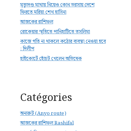
মৃত্যুদণ্ড মাথায় নিয়েও কোন ভরসায় দেশে
ফিরতে মরিয়া শেখ হাসিনা
আজকের রাশিফল
রোকেয়ার স্মৃতিতে পানিহাটিতে তসলিমা
কাজে গতি না থাকলে কঠোর ব্যবস্থা নেওয়া হবে
: দিলীপ
হাইকোর্টে হোঁচট খেলেন অভিষেক
Catégories
অন্যরুট (Anyo route)
আজকের রাশিফল Rashifal