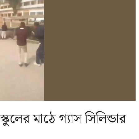
্কুলের মাঠে গ্যাস সিলিন্ডার