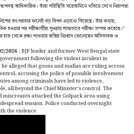
চপদস্থ আধিকারিক। তাঁরা পরিস্থিতি সরেজমিনে খতিয়ে দেখে নিরাপত্তা
, পুলিশের তৎপরতার ফলেই বড় বিপদ এড়ানো গিয়েছে। তাঁর কথায়,
ক হওয়ার পর পরীক্ষার্থীরা পুনরায় শান্তভাবে পরীক্ষা সম্পন্ন করেছে।”
য়ের হাত থেকে রক্ষা পাওয়ায় স্বস্তির নিঃশ্বাস ফেলেছেন অভিভাবক ও
2/2026 :
BJP leader and former West Bengal state
 government following the violent incident in
 he alleged that goons and mafias are ruling across
control, accusing the police of possible involvement
putes among criminals have led to violence,
e, all beyond the Chief Minister’s control. The
 miscreants attacked the Golpark area using
despread tension. Police conducted overnight
th the violence.