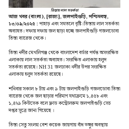
তিস্তায় লাল সতর্কতা
আজ খবর (বাংলা), [রাজ্য], জলপাইগুড়ি, পশ্চিমবঙ্গ,
১৩/০৯/২০২৫ :
পাহাড় এবং সমতলে বৃষ্টি।তিস্তায় লাল সতর্কতা
অব্যাহত। দফায় দফায় জল ছাড়া হচ্ছে জলপাইগুড়ি গজলডোবা
তিস্তা ব্যারেজ থেকে।
তিস্তা নদীর মেখলিগঞ্জ থেকে বাংলাদেশ বর্ডার পর্যন্ত অসংরক্ষিত
এলাকায় লাল সতর্কতা অব্যাহত। সংরক্ষিত এলাকায় হলুদ
সতর্কতা রয়েছে। NH 31 জলঢাকা নদীর উপর সংরক্ষিত
এলাকায় হলুদ সতর্কতা রয়েছে।
শনিবার সকাল ৮ টায় এবং ৯ টায় জলপাইগুড়ি গজলডোবা তিস্তা
ব্যারেজ থেকে জল ছাড়ার পরিমাণ যথাক্রমে ১,৪৫৮ এবং
১,৪২৯ কিউসেক বলে ফ্লাড কন্ট্রোলরুম জলপাইগুড়ি সেচ
দপ্তর সূত্রে জানা গিয়েছে ।
তিস্তা সেতু সংলগ্ন বেশ কয়েক জায়গায় বাঁধ ভঙ্গুর অবস্থায়