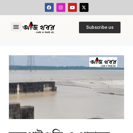
londonslot link alternatif
login congtogel
link slot online
slot deposit pulsa
togel online
bandar togel
togel online
togel online
link slot gacor
link slot gacor
link slot gacor
congtogel
playaja
slot bet 200
slot online
slot wdyuk
congtogel
congtogel
congtogel
congtogel
hartacuan
hartacuan
situs slot gacor
slot dana
situs gacor resmi
hartacuan
indosloto
danatoto
slot gacor
slot gacor
slot gacor
slot gacor
situs slot toto
slot gacor
slot gacor
slot gacor
slot777
slot gacor
slot gacor
link slot
slot gacor
situs togel
slot gacor
slot gacor
slot gacor
slot gacor
wdyuk
slot gacor
slot toto
watitoto
situs slot
situs toto
situs toto
slot
slot
slot
slot
Subscribe us