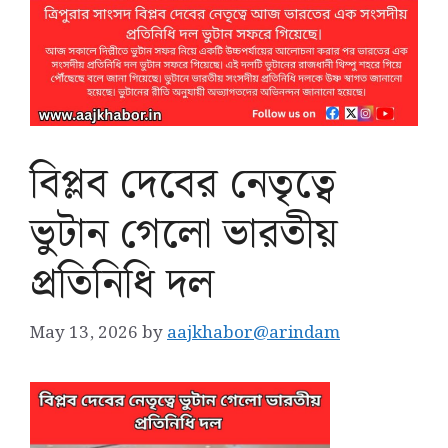
বিপ্লব দেবের নেতৃত্বে
ভুটান গেলো ভারতীয়
প্রতিনিধি দল
May 13, 2026
by
aajkhabor@arindam