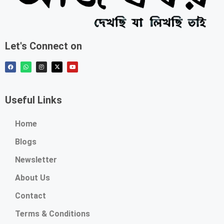
Let's Connect on
Useful Links
Home
Blogs
Newsletter
About Us
Contact
Terms & Conditions