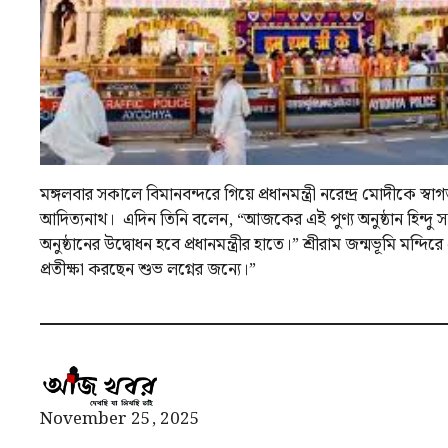
মঙ্গলবার সকালে বিমানবন্দরে গিয়ে প্রধানমন্ত্রী নরেন্দ্র মোদীকে স্ব
আদিত্যনাথ। এদিন তিনি বলেন, “আজকের এই পুণ্য অনুষ্ঠান হিন্দ
অনুষ্ঠানের উদ্বোধন হবে প্রধানমন্ত্রীর হাতে।” শ্রীরাম জন্মভূমি মন্দি
প্রতীক্ষা করছেন শুভ লগ্নের জন্যে।”
November 25, 2025