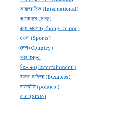
আন্তর্জাতিক (International)
আরোগ্যম (স্বাস্থ্য)
এবং তারপর (Ebong Tarpor)
খেলা (Sports)
দেশ (Country)
পশু বসুন্ধরা
বিনোদন (Entertainment )
ব্যবসা বাণিজ্য (Business)
রাজনীতি (politics )
রাজ্য (State)