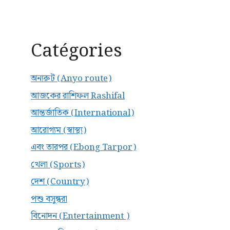
Catégories
অন্যরুট (Anyo route)
আজকের রাশিফল Rashifal
আন্তর্জাতিক (International)
আরোগ্যম (স্বাস্থ্য)
এবং তারপর (Ebong Tarpor)
খেলা (Sports)
দেশ (Country)
পশু বসুন্ধরা
বিনোদন (Entertainment )