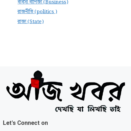
ব্যবসা বাণিজ্য (Business)
রাজনীতি (politics )
রাজ্য (State)
Let's Connect on