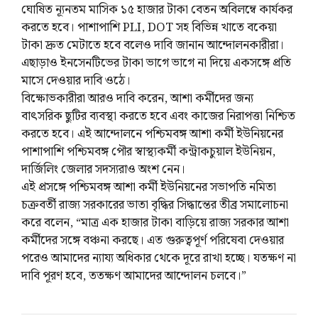
ঘোষিত ন্যূনতম মাসিক ১৫ হাজার টাকা বেতন অবিলম্বে কার্যকর
করতে হবে। পাশাপাশি PLI, DOT সহ বিভিন্ন খাতে বকেয়া
টাকা দ্রুত মেটাতে হবে বলেও দাবি জানান আন্দোলনকারীরা।
এছাড়াও ইনসেনটিভের টাকা ভাগে ভাগে না দিয়ে একসঙ্গে প্রতি
মাসে দেওয়ার দাবি ওঠে।
বিক্ষোভকারীরা আরও দাবি করেন, আশা কর্মীদের জন্য
বাৎসরিক ছুটির ব্যবস্থা করতে হবে এবং কাজের নিরাপত্তা নিশ্চিত
করতে হবে। এই আন্দোলনে পশ্চিমবঙ্গ আশা কর্মী ইউনিয়নের
পাশাপাশি পশ্চিমবঙ্গ পৌর স্বাস্থ্যকর্মী কন্ট্রাকচুয়াল ইউনিয়ন,
দার্জিলিং জেলার সদস্যরাও অংশ নেন।
এই প্রসঙ্গে পশ্চিমবঙ্গ আশা কর্মী ইউনিয়নের সভাপতি নমিতা
চক্রবর্তী রাজ্য সরকারের ভাতা বৃদ্ধির সিদ্ধান্তের তীব্র সমালোচনা
করে বলেন, “মাত্র এক হাজার টাকা বাড়িয়ে রাজ্য সরকার আশা
কর্মীদের সঙ্গে বঞ্চনা করছে। এত গুরুত্বপূর্ণ পরিষেবা দেওয়ার
পরেও আমাদের ন্যায্য অধিকার থেকে দূরে রাখা হচ্ছে। যতক্ষণ না
দাবি পূরণ হবে, ততক্ষণ আমাদের আন্দোলন চলবে।”