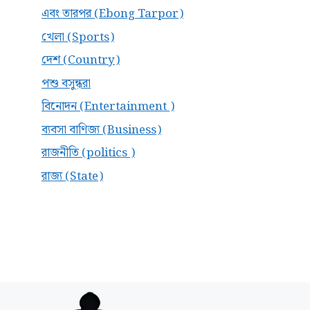
এবং তারপর (Ebong Tarpor)
খেলা (Sports)
দেশ (Country)
পশু বসুন্ধরা
বিনোদন (Entertainment )
ব্যবসা বাণিজ্য (Business)
রাজনীতি (politics )
রাজ্য (State)