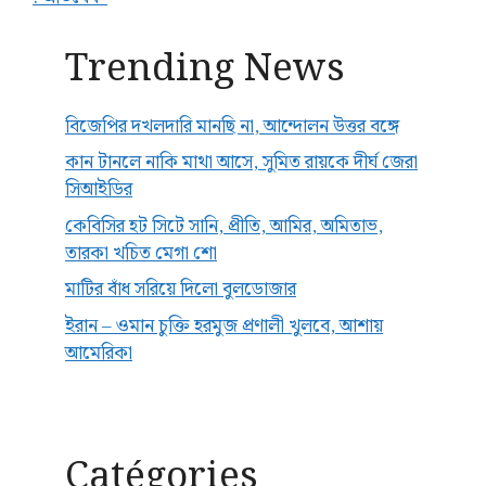
Trending News
বিজেপির দখলদারি মানছি না, আন্দোলন উত্তর বঙ্গে
কান টানলে নাকি মাথা আসে, সুমিত রায়কে দীর্ঘ জেরা
সিআইডির
কেবিসির হট সিটে সানি, প্রীতি, আমির, অমিতাভ,
তারকা খচিত মেগা শো
মাটির বাঁধ সরিয়ে দিলো বুলডোজার
ইরান – ওমান চুক্তি হরমুজ প্রণালী খুলবে, আশায়
আমেরিকা
Catégories