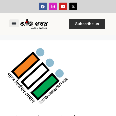
londonslot link alternatif
login congtogel
link slot online
slot deposit pulsa
togel online
bandar togel
togel online
togel online
link slot gacor
link slot gacor
link slot gacor
congtogel
playaja
slot bet 200
slot online
slot wdyuk
congtogel
congtogel
congtogel
congtogel
hartacuan
hartacuan
situs slot gacor
slot dana
situs gacor resmi
hartacuan
indosloto
danatoto
slot gacor
slot gacor
slot gacor
slot gacor
situs slot toto
slot gacor
slot gacor
slot gacor
slot777
slot gacor
slot gacor
link slot
slot gacor
situs togel
slot gacor
slot gacor
slot gacor
slot gacor
wdyuk
slot gacor
slot toto
watitoto
situs slot
situs toto
situs toto
slot
slot
slot
slot
Subscribe us