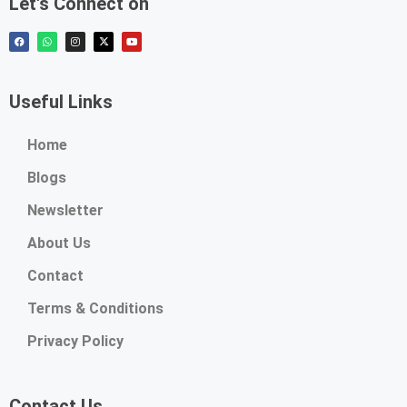
Let's Connect on
Useful Links
Home
Blogs
Newsletter
About Us
Contact
Terms & Conditions
Privacy Policy
Contact Us