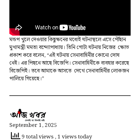
মন্ডপ খুলে দেওয়ার কিছুক্ষনের মধ্যেই ঘটনাস্থলে এসে পৌঁছান
মুখ্যমন্ত্রী মমতা বন্দ্যোপাধ্যায়। তিনি গোটা ঘটনায় নিজের ক্ষোভ
প্রকাশ করে বলেন, “এই ঘটনায় সেনাবাহিনীর কোনো দোষ
নেই। এর পিছনে আছে বিজেপি। সেনাবাহিনীকে ব্যবহার করেছে
বিজেপিই। তবে আমাকে আসতে দেখে সেনাবাহিনীর লোকজন
পালিয়ে গিয়েছে।”
September 1, 2025
9 total views
, 1 views today