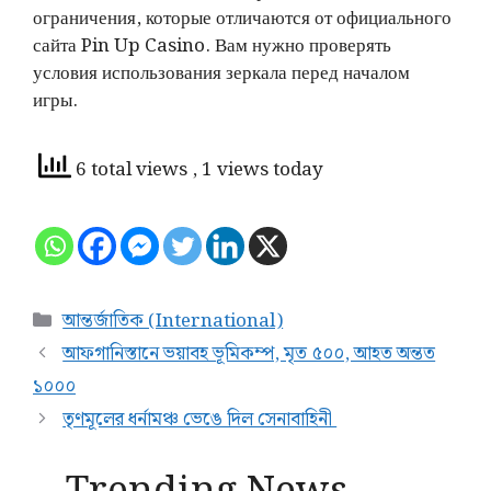
ограничения, которые отличаются от официального
сайта Pin Up Casino. Вам нужно проверять
условия использования зеркала перед началом
игры.
6 total views
, 1 views today
আন্তর্জাতিক (International)
আফগানিস্তানে ভয়াবহ ভূমিকম্প, মৃত ৫০০, আহত অন্তত
১০০০
তৃণমূলের ধর্নামঞ্চ ভেঙে দিল সেনাবাহিনী