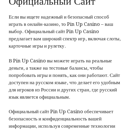
Официальный Сайт
Если вы ищете надежный и безопасный способ
играть в онлайн-казино, то Pin Up Casino – ваш
выбор. Официальный сайт Pin Up Casino
предлагает вам широкий спектр игр, включая слоты,
карточные игры и рулетку.
В Pin Up Casino вы можете играть на реальные
деньги, а также на тестовые балансы, чтобы
попробовать игры и понять, как они работают. Сайт
доступен на русском языке, что делает его удобным
для игроков из России и других стран, где русский
язык является официальным.
Официальный сайт Pin Up Casino обеспечивает
безопасность и конфиденциальность вашей
информации, используя современные технологии