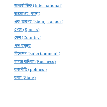
আন্তর্জাতিক (International)
আরোগ্যম (স্বাস্থ্য)
এবং তারপর (Ebong Tarpor)
খেলা (Sports)
দেশ (Country)
পশু বসুন্ধরা
বিনোদন (Entertainment )
ব্যবসা বাণিজ্য (Business)
রাজনীতি (politics )
রাজ্য (State)