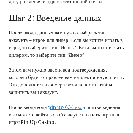
дату рождения и адрес электронной почты.
Шаг 2: Введение данных
После ввода данных вам нужно выбрать тип
аккаунта – игрок или дилер. Если вы хотите играть в
игры, то выберите тип “Игрок”. Если вы хотите стать
дилером, то выберите тип “Дилер”.
Затем вам нужно ввести код подтверждения,
который будет отправлен вам на электронную почту.
Это дополнительная мера безопасности, чтобы
защитить ваш аккаунт.
После ввода кода
pin up 634 вход
подтверждения
вы сможете войти в свой аккаунт и начать играть в
игры Pin Up Casino.