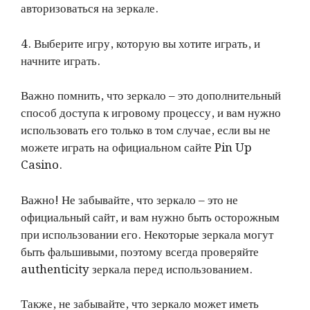
авторизоваться на зеркале.
4. Выберите игру, которую вы хотите играть, и
начните играть.
Важно помнить, что зеркало – это дополнительный
способ доступа к игровому процессу, и вам нужно
использовать его только в том случае, если вы не
можете играть на официальном сайте Pin Up
Casino.
Важно! Не забывайте, что зеркало – это не
официальный сайт, и вам нужно быть осторожным
при использовании его. Некоторые зеркала могут
быть фальшивыми, поэтому всегда проверяйте
authenticity зеркала перед использованием.
Также, не забывайте, что зеркало может иметь