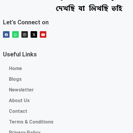
Let's Connect on
Useful Links
Home
Blogs
Newsletter
About Us
Contact
Terms & Conditions
Privacy Policy