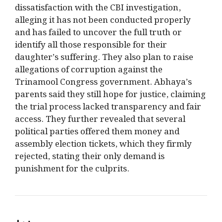
dissatisfaction with the CBI investigation,
alleging it has not been conducted properly
and has failed to uncover the full truth or
identify all those responsible for their
daughter’s suffering. They also plan to raise
allegations of corruption against the
Trinamool Congress government. Abhaya’s
parents said they still hope for justice, claiming
the trial process lacked transparency and fair
access. They further revealed that several
political parties offered them money and
assembly election tickets, which they firmly
rejected, stating their only demand is
punishment for the culprits.