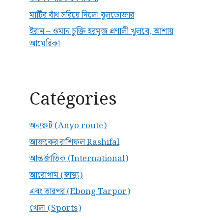
মাটির বাঁধ সরিয়ে দিলো বুলডোজার
ইরান – ওমান চুক্তি হরমুজ প্রণালী খুলবে, আশায়
আমেরিকা
Catégories
অন্যরুট (Anyo route)
আজকের রাশিফল Rashifal
আন্তর্জাতিক (International)
আরোগ্যম (স্বাস্থ্য)
এবং তারপর (Ebong Tarpor)
খেলা (Sports)