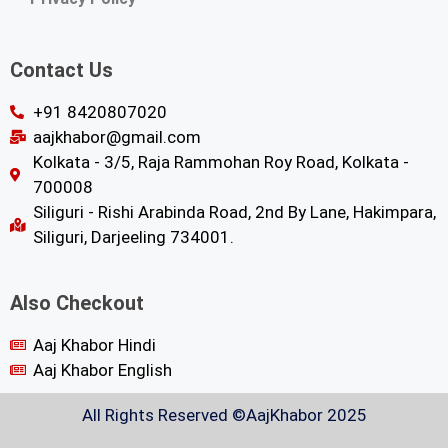
Contact Us
+91 8420807020
aajkhabor@gmail.com
Kolkata - 3/5, Raja Rammohan Roy Road, Kolkata -
700008
Siliguri - Rishi Arabinda Road, 2nd By Lane, Hakimpara,
Siliguri, Darjeeling 734001.
Also Checkout
Aaj Khabor Hindi
Aaj Khabor English
All Rights Reserved ©AajKhabor 2025