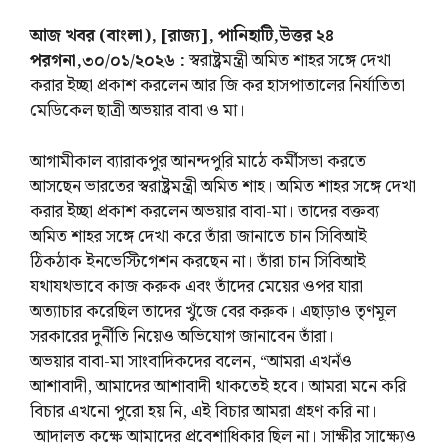
আজ খবর (বাংলা), [রাজ্য], পানিহাটি,উত্তর ২৪
পরগনা,৩০/০১/২০২৬ :
স্বরাষ্ট্রমন্ত্রী অমিত শাহর সঙ্গে দেখা
করার ইচ্ছা প্রকাশ করলেন আর জি কর হাসপাতালের নির্যাতিতা
মেডিকেল ছাত্রী অভয়ার বাবা ও মা।
আগামীকাল ব্যারাকপুর আনন্দপুরি মাঠে কর্মীসভা করতে
আসছেন ভারতের স্বরাষ্ট্রমন্ত্রী অমিত শাহ। অমিত শাহর সঙ্গে দেখা
করার ইচ্ছা প্রকাশ করলেন অভয়ার বাবা-মা। তাদের বক্তব্য
অমিত শাহর সঙ্গে দেখা করে তাঁরা জানাতে চান সিবিআই
ঠিকঠাক ইনভেস্টিগেশন করছেন না। তাঁরা চান সিবিআই
যথাযথভাবে কাজ করুক এবং তাঁদের মেয়ের ওপর যারা
অত্যাচার করেছিল তাদের খুঁজে বের করুক। এছাড়াও তৃণমূল
সরকারের দুর্নীতি নিয়েও অভিযোগ জানাবেন তাঁরা।
অভয়ার বাবা-মা সাংবাদিকদের বলেন, “আমরা এখনঁও
আশাবাদী, আমাদের আশাবাদী থাকতেই হবে। আমরা মনে করি
বিচার এখনো পুরো হয় নি, এই বিচার আমরা গ্রহণ করি না।
আদালত কক্ষে আমাদের প্রবেশাধিকার ছিল না। সাক্ষীর সাক্ষ্যেও