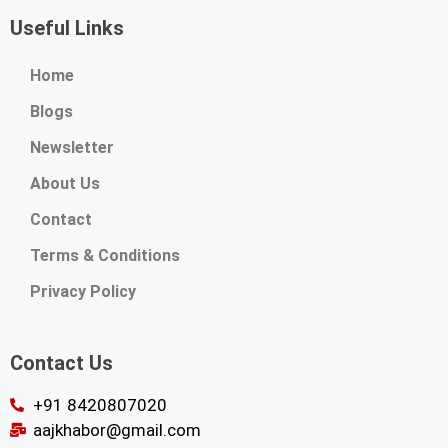
Useful Links
Home
Blogs
Newsletter
About Us
Contact
Terms & Conditions
Privacy Policy
Contact Us
+91 8420807020
aajkhabor@gmail.com