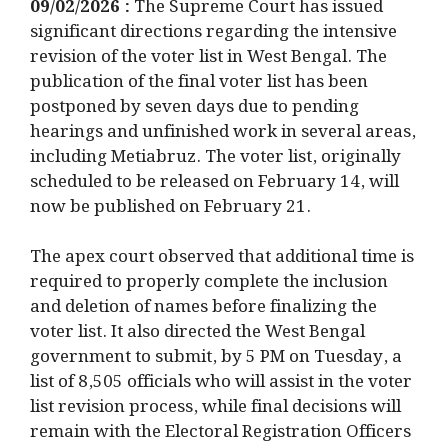
09/02/2026 :
The Supreme Court has issued
significant directions regarding the intensive
revision of the voter list in West Bengal. The
publication of the final voter list has been
postponed by seven days due to pending
hearings and unfinished work in several areas,
including Metiabruz. The voter list, originally
scheduled to be released on February 14, will
now be published on February 21.
The apex court observed that additional time is
required to properly complete the inclusion
and deletion of names before finalizing the
voter list. It also directed the West Bengal
government to submit, by 5 PM on Tuesday, a
list of 8,505 officials who will assist in the voter
list revision process, while final decisions will
remain with the Electoral Registration Officers