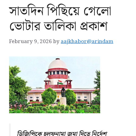
সাতদিন পিছিয়ে গেলো
ভোটার তালিকা প্রকাশ
February 9, 2026
by
aajkhabor@arindam
ডিজিপিকে হলফনামা জমা দিতে নির্দেশ