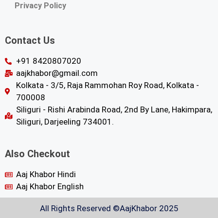
Privacy Policy
Contact Us
+91 8420807020
aajkhabor@gmail.com
Kolkata - 3/5, Raja Rammohan Roy Road, Kolkata -
700008
Siliguri - Rishi Arabinda Road, 2nd By Lane, Hakimpara,
Siliguri, Darjeeling 734001.
Also Checkout
Aaj Khabor Hindi
Aaj Khabor English
All Rights Reserved ©AajKhabor 2025