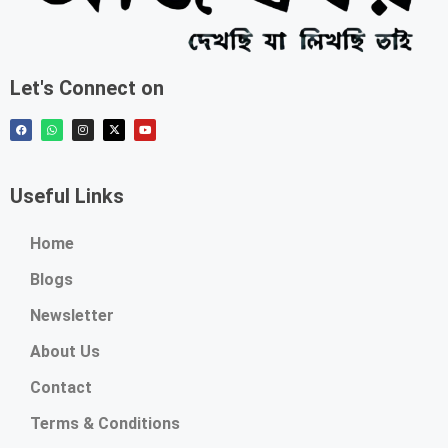
Let's Connect on
Useful Links
Home
Blogs
Newsletter
About Us
Contact
Terms & Conditions