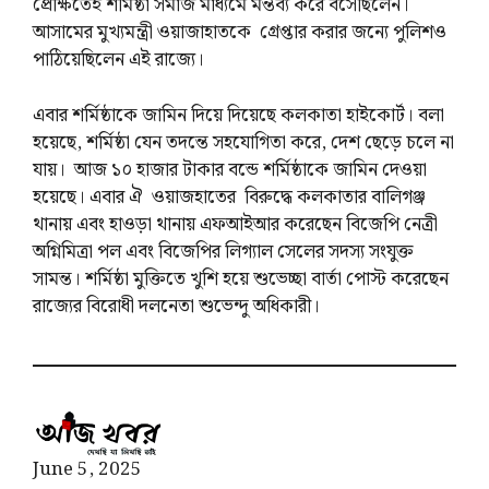
প্রেক্ষিতেই শর্মিষ্ঠা সমাজ মাধ্যমে মন্তব্য করে বসেছিলেন।
আসামের মুখ্যমন্ত্রী ওয়াজাহাতকে গ্রেপ্তার করার জন্যে পুলিশও
পাঠিয়েছিলেন এই রাজ্যে।
এবার শর্মিষ্ঠাকে জামিন দিয়ে দিয়েছে কলকাতা হাইকোর্ট। বলা
হয়েছে, শর্মিষ্ঠা যেন তদন্তে সহযোগিতা করে, দেশ ছেড়ে চলে না
যায়। আজ ১০ হাজার টাকার বন্ডে শর্মিষ্ঠাকে জামিন দেওয়া
হয়েছে। এবার ঐ ওয়াজহাতের বিরুদ্ধে কলকাতার বালিগঞ্জ
থানায় এবং হাওড়া থানায় এফআইআর করেছেন বিজেপি নেত্রী
অগ্নিমিত্রা পল এবং বিজেপির লিগ্যাল সেলের সদস্য সংযুক্ত
সামন্ত। শর্মিষ্ঠা মুক্তিতে খুশি হয়ে শুভেচ্ছা বার্তা পোস্ট করেছেন
রাজ্যের বিরোধী দলনেতা শুভেন্দু অধিকারী।
June 5, 2025