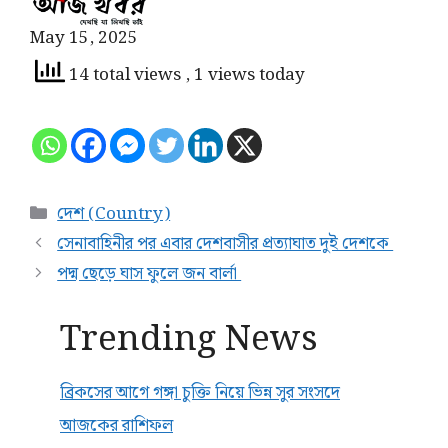
May 15, 2025
14 total views
, 1 views today
দেশ (Country)
সেনাবাহিনীর পর এবার দেশবাসীর প্রত্যাঘাত দুই দেশকে
পদ্ম ছেড়ে ঘাস ফুলে জন বার্লা
Trending News
ব্রিকসের আগে গঙ্গা চুক্তি নিয়ে ভিন্ন সুর সংসদে
আজকের রাশিফল