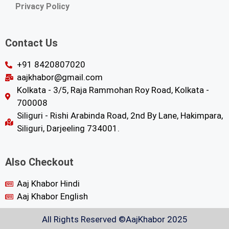
Privacy Policy
Contact Us
+91 8420807020
aajkhabor@gmail.com
Kolkata - 3/5, Raja Rammohan Roy Road, Kolkata -
700008
Siliguri - Rishi Arabinda Road, 2nd By Lane, Hakimpara,
Siliguri, Darjeeling 734001.
Also Checkout
Aaj Khabor Hindi
Aaj Khabor English
All Rights Reserved ©AajKhabor 2025