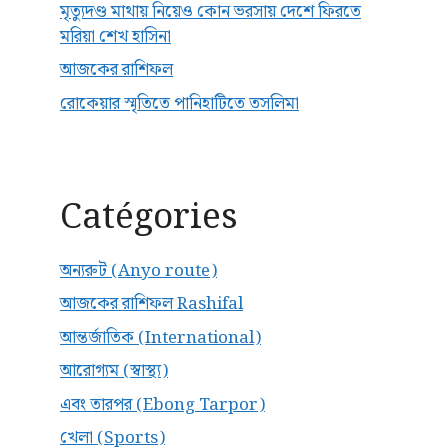
মৃত্যুদণ্ড মাথায় নিয়েও কোন ভরসায় দেশে ফিরতে
মরিয়া শেখ হাসিনা
আজকের রাশিফল
রোকেয়ার স্মৃতিতে পানিহাটিতে তসলিমা
Catégories
অন্যরুট (Anyo route)
আজকের রাশিফল Rashifal
আন্তর্জাতিক (International)
আরোগ্যম (স্বাস্থ্য)
এবং তারপর (Ebong Tarpor)
খেলা (Sports)