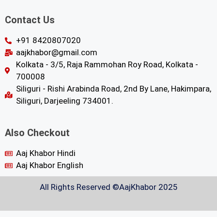
Contact Us
+91 8420807020
aajkhabor@gmail.com
Kolkata - 3/5, Raja Rammohan Roy Road, Kolkata -
700008
Siliguri - Rishi Arabinda Road, 2nd By Lane, Hakimpara,
Siliguri, Darjeeling 734001.
Also Checkout
Aaj Khabor Hindi
Aaj Khabor English
All Rights Reserved ©AajKhabor 2025