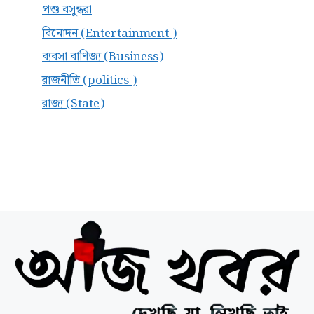
পশু বসুন্ধরা
বিনোদন (Entertainment )
ব্যবসা বাণিজ্য (Business)
রাজনীতি (politics )
রাজ্য (State)