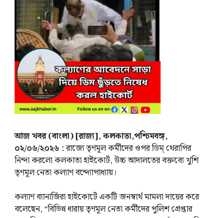
আজ খবর (বাংলা) [রাজ্য], কলকাতা,পশ্চিমবঙ্গ,
০২/০৬/২০২৬ :
রাজ্যে তৃণমূল কর্মীদের ওপর ডিম্ থেরাপির
নিন্দা করলো কলকাতা হাইকোর্ট, উচ্চ আদালতের বক্তব্যে খুশি
তৃণমূল নেতা কল্যাণ বন্দ্যোপাধ্যায়।
কল্যাণ ব্যানার্জিরা হাইকোর্টে একটি জনস্বার্থ মামলা দায়ের করে
বলেছেন, “বিভিন্ন ধারায় তৃণমূল নেতা কর্মীদের পুলিশ গ্রেপ্তার