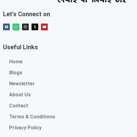
Let's Connect on
Useful Links
Home
Blogs
Newsletter
About Us
Contact
Terms & Conditions
Privacy Policy