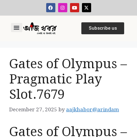
Subscribe us
Gates of Olympus –
Pragmatic Play
Slot.7679
December 27, 2025
by
aajkhabor@arindam
Gates of Olympus –