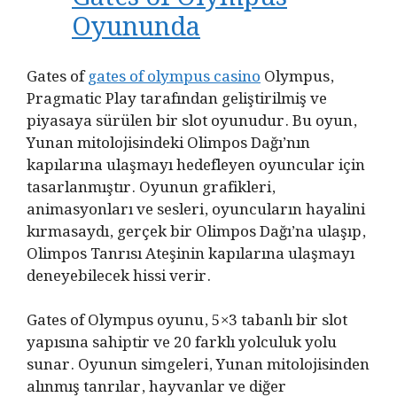
Oyununda
Gates of
gates of olympus casino
Olympus,
Pragmatic Play tarafından geliştirilmiş ve
piyasaya sürülen bir slot oyunudur. Bu oyun,
Yunan mitolojisindeki Olimpos Dağı’nın
kapılarına ulaşmayı hedefleyen oyuncular için
tasarlanmıştır. Oyunun grafikleri,
animasyonları ve sesleri, oyuncuların hayalini
kırmasaydı, gerçek bir Olimpos Dağı’na ulaşıp,
Olimpos Tanrısı Ateşinin kapılarına ulaşmayı
deneyebilecek hissi verir.
Gates of Olympus oyunu, 5×3 tabanlı bir slot
yapısına sahiptir ve 20 farklı yolculuk yolu
sunar. Oyunun simgeleri, Yunan mitolojisinden
alınmış tanrılar, hayvanlar ve diğer