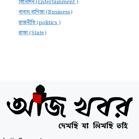
বিনোদন (Entertainment )
ব্যবসা বাণিজ্য (Business)
রাজনীতি (politics )
রাজ্য (State)