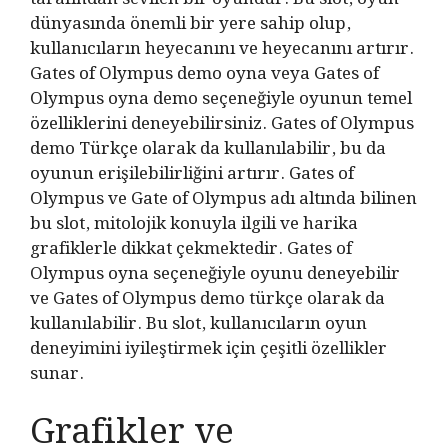
dünyasında önemli bir yere sahip olup,
kullanıcıların heyecanını ve heyecanını artırır.
Gates of Olympus demo oyna veya Gates of
Olympus oyna demo seçeneğiyle oyunun temel
özelliklerini deneyebilirsiniz. Gates of Olympus
demo Türkçe olarak da kullanılabilir, bu da
oyunun erişilebilirliğini artırır. Gates of
Olympus ve Gate of Olympus adı altında bilinen
bu slot, mitolojik konuyla ilgili ve harika
grafiklerle dikkat çekmektedir. Gates of
Olympus oyna seçeneğiyle oyunu deneyebilir
ve Gates of Olympus demo türkçe olarak da
kullanılabilir. Bu slot, kullanıcıların oyun
deneyimini iyileştirmek için çeşitli özellikler
sunar.
Grafikler ve