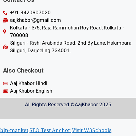
+91 8420807020
aajkhabor@gmail.com
Kolkata - 3/5, Raja Rammohan Roy Road, Kolkata -
700008
Siliguri - Rishi Arabinda Road, 2nd By Lane, Hakimpara,
Siliguri, Darjeeling 734001.
Also Checkout
Aaj Khabor Hindi
Aaj Khabor English
All Rights Reserved ©AajKhabor 2025
blp-market
SEO Test Anchor
Visit W3Schools