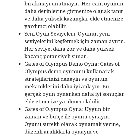
bırakmayı unutmayın. Her can, oyunun
daha derinlerine girmenize olanak tanır
ve daha yüksek kazançlar elde etmenize
yardımcı olabilir.
Yeni Oyun Seviyeleri: Oyunun yeni
seviyelerini keşfetmek için zaman ayırın.
Her seviye, daha zor ve daha yüksek
kazanç potansiyeli sunar.
Gates of Olympus Demo Oyna: Gates of
Olympus demo oyununu kullanarak
stratejilerinizi deneyin ve oyunun
mekaniklerini daha iyi anlayın. Bu,
gerçek oyun oynarken daha iyi sonuçlar
elde etmenize yardımcı olabilir.
Gates of Olympus Oyna: Uygun bir
zaman ve bütçe ile oyunu oynayın.
Oyunu sürekli olarak oynamak yerine,
düzenli aralıklarla oynayın ve