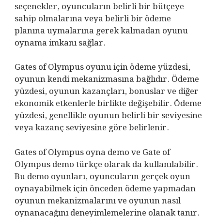
seçenekler, oyuncuların belirli bir bütçeye
sahip olmalarına veya belirli bir ödeme
planına uymalarına gerek kalmadan oyunu
oynama imkanı sağlar.
Gates of Olympus oyunu için ödeme yüzdesi,
oyunun kendi mekanizmasına bağlıdır. Ödeme
yüzdesi, oyunun kazançları, bonuslar ve diğer
ekonomik etkenlerle birlikte değişebilir. Ödeme
yüzdesi, genellikle oyunun belirli bir seviyesine
veya kazanç seviyesine göre belirlenir.
Gates of Olympus oyna demo ve Gate of
Olympus demo türkçe olarak da kullanılabilir.
Bu demo oyunları, oyuncuların gerçek oyun
oynayabilmek için önceden ödeme yapmadan
oyunun mekanizmalarını ve oyunun nasıl
oynanacağını deneyimlemelerine olanak tanır.