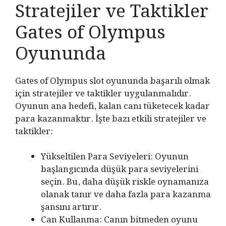
Stratejiler ve Taktikler
Gates of Olympus
Oyununda
Gates of Olympus slot oyununda başarılı olmak
için stratejiler ve taktikler uygulanmalıdır.
Oyunun ana hedefi, kalan canı tüketecek kadar
para kazanmaktır. İşte bazı etkili stratejiler ve
taktikler:
Yükseltilen Para Seviyeleri: Oyunun
başlangıcında düşük para seviyelerini
seçin. Bu, daha düşük riskle oynamanıza
olanak tanır ve daha fazla para kazanma
şansını artırır.
Can Kullanma: Canın bitmeden oyunu