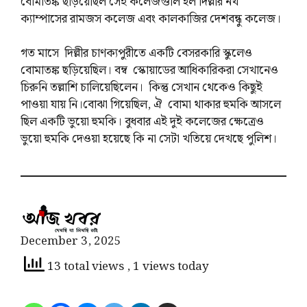
বোমাতঙ্ক ছড়িয়েছিল সেই কলেজগুলি হল দিল্লীর নর্থ
ক্যাম্পাসের রামজস কলেজ এবং কালকাজির দেশবন্ধু কলেজ।
গত মাসে দিল্লীর চাণক্যপুরীতে একটি বেসরকারি স্কুলেও
বোমাতঙ্ক ছড়িয়েছিল। বম্ব স্কোয়াডের আধিকারিকরা সেখানেও
চিরুনি তল্লাশি চালিয়েছিলেন। কিন্তু সেখান থেকেও কিছুই
পাওয়া যায় নি।বোঝা গিয়েছিল, ঐ বোমা থাকার হুমকি আসলে
ছিল একটি ভুয়ো হুমকি। বুধবার এই দুই কলেজের ক্ষেত্রেও
ভুয়ো হুমকি দেওয়া হয়েছে কি না সেটা খতিয়ে দেখছে পুলিশ।
December 3, 2025
13 total views
, 1 views today