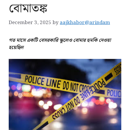
বোমাতঙ্ক
December 3, 2025
by
aajkhabor@arindam
গত মাসে একটি বেসরকারি স্কুলেও বোমার হুমকি দেওয়া
হয়েছিল