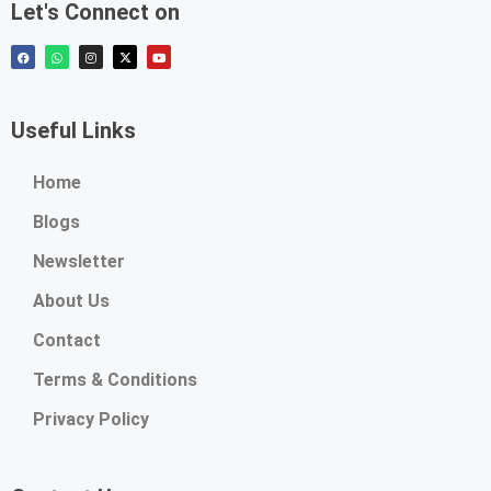
Let's Connect on
Useful Links
Home
Blogs
Newsletter
About Us
Contact
Terms & Conditions
Privacy Policy