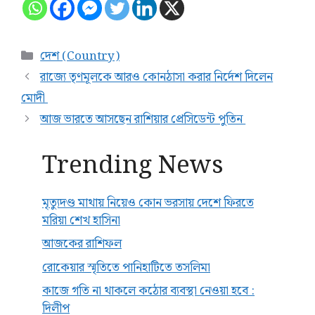
দেশ (Country)
রাজ্যে তৃণমূলকে আরও কোনঠাসা করার নির্দেশ দিলেন
মোদী
আজ ভারতে আসছেন রাশিয়ার প্রেসিডেন্ট পুতিন
Trending News
মৃত্যুদণ্ড মাথায় নিয়েও কোন ভরসায় দেশে ফিরতে
মরিয়া শেখ হাসিনা
আজকের রাশিফল
রোকেয়ার স্মৃতিতে পানিহাটিতে তসলিমা
কাজে গতি না থাকলে কঠোর ব্যবস্থা নেওয়া হবে :
দিলীপ