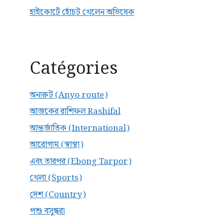
হাইকোর্টে হোঁচট খেলেন অভিষেক
Catégories
অন্যরুট (Anyo route)
আজকের রাশিফল Rashifal
আন্তর্জাতিক (International)
আরোগ্যম (স্বাস্থ্য)
এবং তারপর (Ebong Tarpor)
খেলা (Sports)
দেশ (Country)
পশু বসুন্ধরা