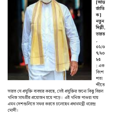
[আন্ত
র্জাতি
ক]
নতুন
দিল্লী,
ভারত
,
০১/০
৭/২০
২৫
:
এক
বিংশ
শতা
ব্দীতে
ভারত যে প্রযুক্তি ব্যবহার করছে, সেই প্রযুক্তির জন্যে কিছু বিরল
খনিজ সামগ্রীর প্রয়োজন হয়ে পড়ে। এই খনিজ পাওয়া যায়
এমন দেশগুলিতে সফর করতে চলেছেন প্রধানমন্ত্রী নরেন্দ্র
মোদী।