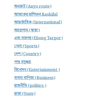
অন্যরুট (Anyo route)
আজকের রাশিফল Rashifal
আন্তর্জাতিক (International)
আরোগ্যম (স্বাস্থ্য)
এবং তারপর (Ebong Tarpor)
খেলা (Sports)
দেশ (Country)
পশু বসুন্ধরা
বিনোদন (Entertainment )
ব্যবসা বাণিজ্য (Business)
রাজনীতি (politics )
রাজ্য (State)