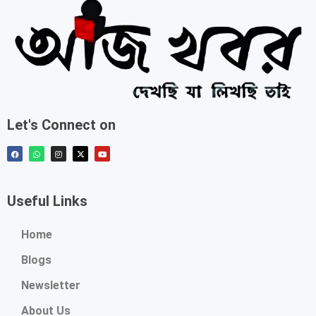
Let's Connect on
Useful Links
Home
Blogs
Newsletter
About Us