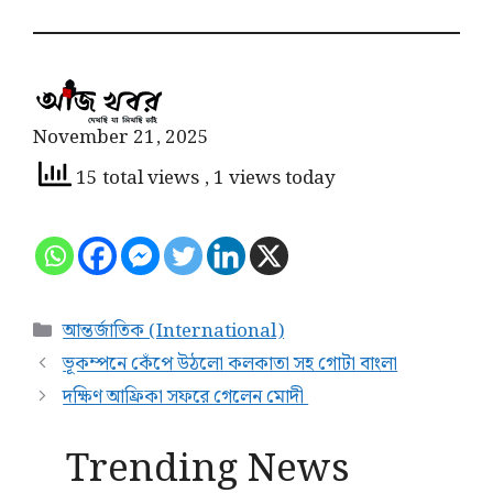
November 21, 2025
15 total views
, 1 views today
আন্তর্জাতিক (International)
ভূকম্পনে কেঁপে উঠলো কলকাতা সহ গোটা বাংলা
দক্ষিণ আফ্রিকা সফরে গেলেন মোদী
Trending News