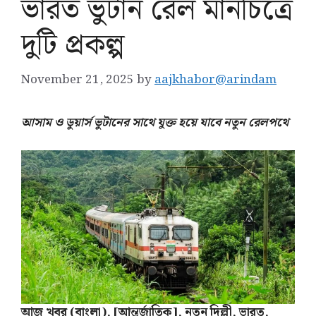
ভারত ভুটান রেল মানচিত্রে
দুটি প্রকল্প
November 21, 2025
by
aajkhabor@arindam
আসাম ও ডুয়ার্স ভুটানের সাথে যুক্ত হয়ে যাবে নতুন রেলপথে
আজ খবর (বাংলা), [আন্তর্জাতিক], নতুন দিল্লী, ভারত,