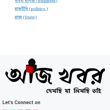
ব্যবসা বাণিজ্য (Business)
রাজনীতি (politics )
রাজ্য (State)
Let's Connect on