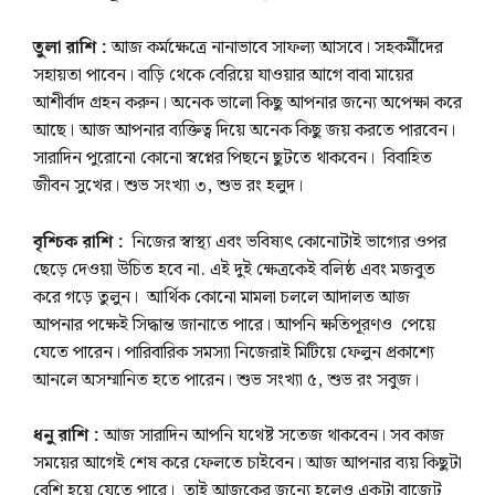
তুলা রাশি :
আজ কর্মক্ষেত্রে নানাভাবে সাফল্য আসবে। সহকর্মীদের
সহায়তা পাবেন। বাড়ি থেকে বেরিয়ে যাওয়ার আগে বাবা মায়ের
আশীর্বাদ গ্রহন করুন। অনেক ভালো কিছু আপনার জন্যে অপেক্ষা করে
।
আছে
আজ আপনার ব্যক্তিত্ব দিয়ে অনেক কিছু জয় করতে পারবেন।
সারাদিন পুরোনো কোনো স্বপ্নের পিছনে ছুটতে থাকবেন। বিবাহিত
জীবন সুখের। শুভ সংখ্যা ৩, শুভ রং হলুদ।
বৃশ্চিক রাশি :
নিজের স্বাস্থ্য এবং ভবিষ্যৎ কোনোটাই ভাগ্যের ওপর
ছেড়ে দেওয়া উচিত হবে না. এই দুই ক্ষেত্রকেই বলিষ্ঠ এবং মজবুত
করে গড়ে তুলুন। আর্থিক কোনো মামলা চললে আদালত আজ
আপনার পক্ষেই সিদ্ধান্ত জানাতে পারে। আপনি ক্ষতিপূরণও পেয়ে
যেতে পারেন। পারিবারিক সমস্যা নিজেরাই মিটিয়ে ফেলুন প্রকাশ্যে
আনলে অসম্মানিত হতে পারেন। শুভ সংখ্যা ৫, শুভ রং সবুজ।
ধনু রাশি :
আজ সারাদিন আপনি যথেষ্ট সতেজ থাকবেন। সব কাজ
সময়ের আগেই শেষ করে ফেলতে চাইবেন। আজ আপনার ব্যয় কিছুটা
বেশি হয়ে যেতে পারে। তাই আজকের জন্যে হলেও একটা বাজেট