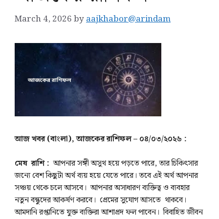
March 4, 2026
by
aajkhabor@arindam
আজ খবর (বাংলা), আজকের রাশিফল – ০৪/০৩/২০২৬ :
মেষ রাশি :
আপনার সঙ্গী অসুথ হয়ে পড়তে পারে, তার চিকিৎসার
জন্যে বেশ কিছুটা অর্থ ব্যয় হয়ে যেতে পারে। তবে এই অর্থ আপনার
সঞ্চয় থেকে চলে আসবে। আপনার অসাধারণ ব্যক্তিত্ব ও ব্যবহার
নতুন বন্ধুদের আকর্ষণ করবে। প্রেমের সুযোগ আসতে থাকবে।
আমদানি রপ্তানিতে যুক্ত ব্যক্তিরা আশাপ্রদ ফল পাবেন। বিবাহিত জীবন