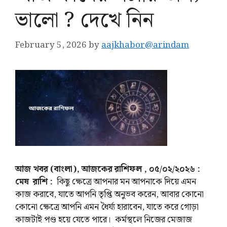
ভালো ? দেখে নিন
February 5, 2026
by
aajkhabor@arindam
আজ খবর (বাংলা), আজকের রাশিফল , ০৫/০২/২০২৬ :
মেষ রাশি :
কিছু ক্ষেত্রে আপনার মন আপনাকে দিয়ে এমন
কাজ করাবে, যাতে আপনি তৃপ্তি অনুভব করেন, আবার কোনো
কোনো ক্ষেত্রে আপনি এমন ধৈর্য্য হারাবেন, যাতে করে গোড়া
কাজটাই পণ্ড হয়ে যেতে পারে। কর্মস্থলে নিজের মেজাজ