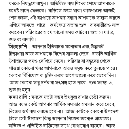
মনকে নিয়ন্ত্রণে রাখুন। অতিরিক্ত ব্যয় দিনের শেষে আপনাকে
যথেষ্ট চাপে ফেলবে। বাড়িতে জমে থাকা কাজগুলো আজই
শেষ করুন, এই ব্যাপারে আপনার সন্তান আপনাকে সাহায্য করতে
এগিয়ে আসতে পারে। কর্মক্ষেত্র অত্যন্ত শুভ। ব্যবসায়ীরাও লাভ
করবেন। পরিবারের সাথে ভালো সময় কাটবে। শুভ সংখ্যা ৪,
শুভ রং বাদামি।
সিংহ রাশি :
আপনার ইতিবাচক মনোভাব এবং উদ্ভাবনী
চিন্তাধারা আজ আপনাকে বিশেষ সাফল্য দেবে। বাড়তি আর্থিক
উপার্জনের পথও দেখিয়ে দেবে। পরিবার বা বন্ধুদের থেকে
পাওয়া কোনো খবর আপনাকে আরও সমৃদ্ধ করে তুলতে পারে।
কোনো বিনিয়োগ বা চুক্তি করার আগে ভালো করে ভেবে নিন।
আজ কোনো সাধু দর্শন বা সৎসঙ্গ হতে পারে। শুভ সংখ্যা ৩,
শুভ রং হলুদ।
কন্যা রাশি :
মনকে যতটা সম্ভব উৎফুল্ল রাখার চেষ্টা করুন।
আজ বয়স্ক কেউ আপনার আর্থিক সমস্যার সমাধান করে দেবে,
নিজের অর্থ ব্যয় করতে হবে না। আজ কাউকে কোনো উপদেশ
দিলে সেই উপদেশ কিস্তু আপনার নিজের জন্যেও প্রযোজ্য।
অভিজ্ঞ ও প্রতিষ্ঠিত ব্যক্তিদের সাথে যোগাযোগ বাড়বে। আজ