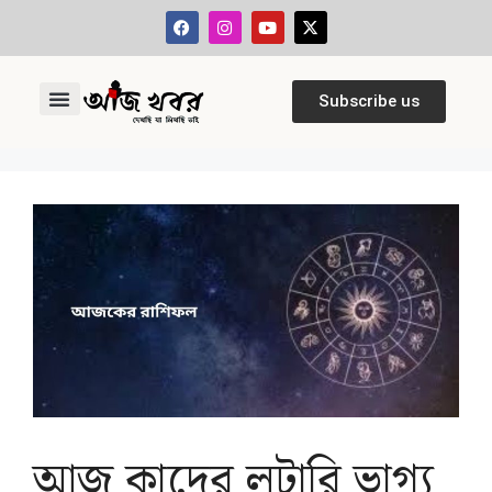
londonslot link alternatif
login congtogel
link slot online
slot deposit pulsa
togel online
bandar togel
togel online
togel online
link slot gacor
link slot gacor
link slot gacor
congtogel
playaja
slot bet 200
slot online
slot wdyuk
congtogel
congtogel
congtogel
congtogel
hartacuan
hartacuan
situs slot gacor
slot dana
situs gacor resmi
hartacuan
indosloto
danatoto
slot gacor
slot gacor
slot gacor
slot gacor
situs slot toto
slot gacor
slot gacor
slot gacor
slot777
slot gacor
slot gacor
link slot
slot gacor
situs togel
slot gacor
slot gacor
slot gacor
slot gacor
wdyuk
slot gacor
slot toto
watitoto
situs slot
situs toto
situs toto
slot
slot
slot
slot
Subscribe us
আজ কাদের লটারি ভাগ্য