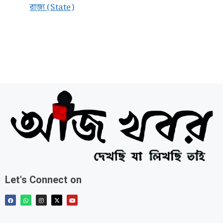
রাজ্য (State)
Let's Connect on