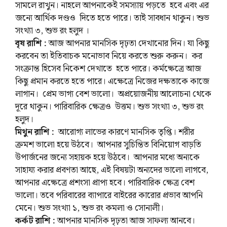
সামলে রাখুন। নাহলে আপনাকেই সমস্যায় পড়তে হবে এবং এর
জন্যে আর্থিক দণ্ডও দিতে হতে পারে। তাই সাবধান থাকুন। শুভ
সংখ্যা ৩, শুভ রং হলুদ ।
বৃষ রাশি :
আজ আপনার মানসিক দৃঢ়তা দেখানোর দিন। যা কিছু
করবেন তা ইতিবাচক মনোভাব নিয়ে করতে শুরু করুন। কর
সংক্রান্ত হিসেব নিকেশ দেখাতে হতে পারে। কর্মক্ষেত্রে আজ
কিছু প্রমান করতে হতে পারে। এক্ষেত্রে নিজের দক্ষতাকে কাজে
লাগান। প্রেম ভাগ্য বেশ ভালো। অপ্রয়োজনীয় আলোচনা থেকে
দূরে থাকুন। পারিবারিক ক্ষেত্রও উত্তম। শুভ সংখ্যা ৩, শুভ রং
হলুদ।
মিথুন রাশি :
আরোগ্য লাভের কারণে মানসিক তৃপ্তি। শরীর
ক্রমশ ভালো হয়ে উঠবে। আপনার সুচিন্তিত বিনিয়োগ বাড়তি
উপার্জনের জন্যে সহায়ক হয়ে উঠবে। আপনার মধ্যে অন্যকে
সাহায্য করার প্রবণতা আছে, এই বিষয়টা অন্যদের ভালো লাগবে,
আপনার এক্ষেত্রে প্রশংসা প্রাপ্য হবে। পারিবারিক ক্ষেত্র বেশ
ভালো। তবে পরিবারের ব্যাপারে বাইরের কারোর প্রভাব আপনি
মেনে। শুভ সংখ্যা ১, শুভ রং কমলা ও সোনালী।
কর্কট রাশি :
আপনার মানসিক দৃঢ়তা আজ সাফল্য আনবে।