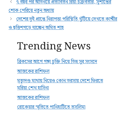
৭ বছর পর অভিনয়ে প্রত্যাবর্তন রিয়া চক্রবর্তীর, সুশান্তের
শোক পেরিয়ে নতুন অধ্যায়
দেশের দুই প্রান্তে নিরাপত্তা পরিস্থিতি খুঁটিয়ে দেখতে কাশ্মীর
ও ছত্তিশগড়ে যাচ্ছেন অমিত শাহ
Trending News
ব্রিকসের আগে গঙ্গা চুক্তি নিয়ে ভিন্ন সুর সংসদে
আজকের রাশিফল
মৃত্যুদণ্ড মাথায় নিয়েও কোন ভরসায় দেশে ফিরতে
মরিয়া শেখ হাসিনা
আজকের রাশিফল
রোকেয়ার স্মৃতিতে পানিহাটিতে তসলিমা