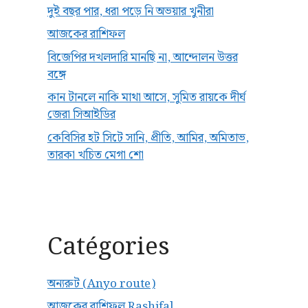
দুই বছর পার, ধরা পড়ে নি অভয়ার খুনীরা
আজকের রাশিফল
বিজেপির দখলদারি মানছি না, আন্দোলন উত্তর
বঙ্গে
কান টানলে নাকি মাথা আসে, সুমিত রায়কে দীর্ঘ
জেরা সিআইডির
কেবিসির হট সিটে সানি, প্রীতি, আমির, অমিতাভ,
তারকা খচিত মেগা শো
Catégories
অন্যরুট (Anyo route)
আজকের রাশিফল Rashifal