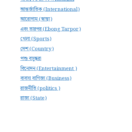
আন্তর্জাতিক (International)
আরোগ্যম (স্বাস্থ্য)
এবং তারপর (Ebong Tarpor)
খেলা (Sports)
দেশ (Country)
পশু বসুন্ধরা
বিনোদন (Entertainment )
ব্যবসা বাণিজ্য (Business)
রাজনীতি (politics )
রাজ্য (State)