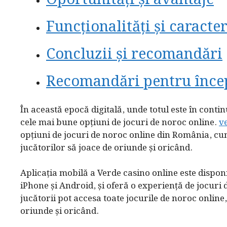
Funcționalități și caracter
Concluzii și recomandări
Recomandări pentru înce
În această epocă digitală, unde totul este în conti
cele mai bune opțiuni de jocuri de noroc online.
v
opțiuni de jocuri de noroc online din România, cu
jucătorilor să joace de oriunde și oricând.
Aplicația mobilă a Verde casino online este disponi
iPhone și Android, și oferă o experiență de jocuri d
jucătorii pot accesa toate jocurile de noroc online, 
oriunde și oricând.