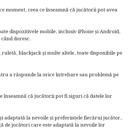
 orice moment, ceea ce înseamnă că jucătorii pot avea
oate dispozitivele mobile, inclusiv iPhone și Android,
i când doresc.
 ruletă, blackjack și multe altele, toate disponibile pe
entru a răspunde la orice întrebare sau problemă pe
e înseamnă că jucătorii pot fi siguri că datele lor
i adaptată la nevoile și preferințele fiecărui jucător,
 de jocători care este adaptată la nevoile lor