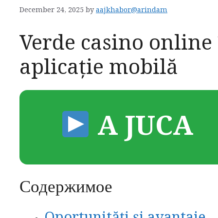
December 24, 2025
by
aajkhabor@arindam
Verde casino online
aplicație mobilă
A JUCA
Содержимое
Oportunități și avantaje