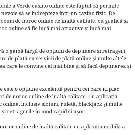
obile a Verde casino online este faptul că permite
i nevoie să se îndrepteze într-un cazino fizic. De
curi de noroc online de înaltă calitate, cu grafică și
roc online să fie încă mai atractive și încă mai
eră o gamă largă de opțiuni de depunere și retrageri,
ni de plată cu servicii de plată online și multe altele.
ea care le convine cel mai bine și să facă depunerea și
e este o opțiune excelentă pentru cei care îți plac
uri de noroc online de înaltă calitate. Cu aplicația
 online, inclusiv sloturi, ruletă, blackjack și multe
 și retragerile în mod rapid și ușor.
noroc online de înaltă calitate cu aplicația mobilă a