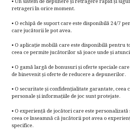
• Un sistem de depunere și retragere rapid și sigur
retrageri în orice moment.
• O echipă de suport care este disponibilă 24/7 p
care jucătorii le pot avea.
• O aplicație mobilă care este disponibilă pentru t
ceea ce permite jucătorilor să joace unde și atunc
• O gamă largă de bonusuri și oferte speciale care
de binevenit și oferte de reducere a depunerilor.
• O securitate și confidențialitate garantate, ceea c
personale și informațiile de joc sunt protejate.
• O experiență de jocători care este personalizată ș
ceea ce înseamnă că jucătorii pot avea o experiență
specifice.