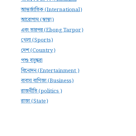
আন্তর্জাতিক (International)
আরোগ্যম (স্বাস্থ্য)
এবং তারপর (Ebong Tarpor)
খেলা (Sports)
দেশ (Country)
পশু বসুন্ধরা
বিনোদন (Entertainment )
ব্যবসা বাণিজ্য (Business)
রাজনীতি (politics )
রাজ্য (State)