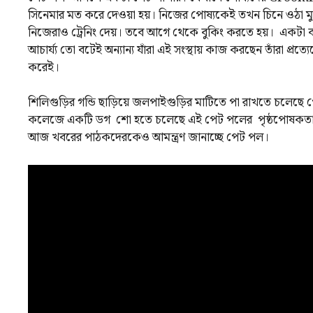
সিনেমার মত করে দেওয়া হয়। নিজের পোষ্যকেই তখন চিনে ওঠা মুশ
নিজেরাও ট্রেনিং দেয়। তবে আগে থেকে বুকিং করতে হয়। একটা ব্
আচার্য্য তো বটেই অন্যান্য যাঁরা এই সংস্থায় কাজ করছেন তাঁরা প্
করেই।
শিলিগুড়ির গন্ডি ছাড়িয়ে জলপাইগুড়ির মাটিতে পা রাখতে চলেছে পে
কলেজে একটি ডগ শো হতে চলেছে এই পেট পলের পৃষ্ঠপোষকতা
আজ খবরের পাঠকদেরকেও আমন্ত্রণ জানাচ্ছে পেট পল।