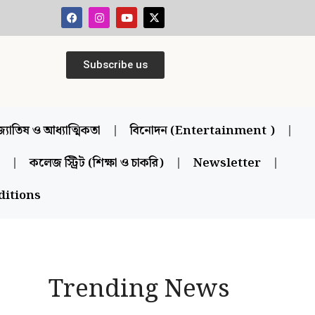
londonslot link alternatif
login congtogel
link slot online
slot deposit pulsa
togel online
bandar togel
togel online
togel online
link slot gacor
link slot gacor
link slot gacor
congtogel
playaja
slot bet 200
slot online
slot wdyuk
congtogel
congtogel
congtogel
congtogel
hartacuan
hartacuan
situs slot gacor
slot dana
situs gacor resmi
hartacuan
indosloto
danatoto
slot gacor
slot gacor
slot gacor
slot gacor
situs slot toto
slot gacor
slot gacor
slot gacor
slot777
slot gacor
slot gacor
link slot
slot gacor
situs togel
slot gacor
slot gacor
slot gacor
slot gacor
wdyuk
slot gacor
slot toto
watitoto
situs slot
situs toto
situs toto
slot
slot
slot
slot
Subscribe us
্যোতিষ ও আধ্যাত্মিকতা
বিনোদন (Entertainment )
কলেজ স্ট্রিট (শিক্ষা ও চাকরি)
Newsletter
ditions
Trending News