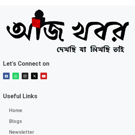
Let's Connect on
Useful Links
Home
Blogs
Newsletter