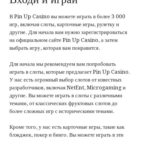
Входи и играй
В Pin Up Casino вы можете играть в более 3 000
игр, включая слоты, карточные игры, рулетку и
другие. Для начала вам нужно зарегистрироваться
на официальном сайте Pin Up Casino, а затем
выбрать игру, которая вам понравится.
Для начала мы рекомендуем вам попробовать
играть в слоты, которые предлагает Pin Up Casino.
У нас есть огромный выбор слотов от известных
разработчиков, включая NetEnt, Microgaming и
другие. Вы можете играть в слоты с различными
темами, от классических фруктовых слотов до
более сложных игр с историческими темами.
Кроме того, у нас есть карточные игры, такие как
блэкджек, покер и бинго. Вы можете играть в эти