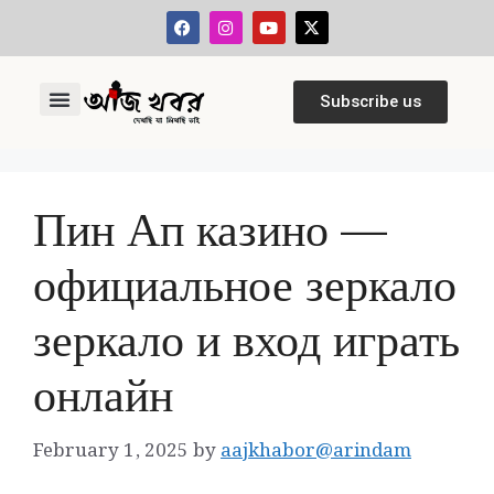
londonslot link alternatif
login congtogel
link slot online
slot deposit pulsa
togel online
bandar togel
togel online
togel online
link slot gacor
link slot gacor
link slot gacor
congtogel
playaja
slot bet 200
slot online
slot wdyuk
congtogel
congtogel
congtogel
congtogel
hartacuan
hartacuan
situs slot gacor
slot dana
situs gacor resmi
hartacuan
indosloto
danatoto
slot gacor
slot gacor
slot gacor
slot gacor
situs slot toto
slot gacor
slot gacor
slot gacor
slot777
slot gacor
slot gacor
link slot
slot gacor
situs togel
slot gacor
slot gacor
slot gacor
slot gacor
wdyuk
slot gacor
slot toto
watitoto
situs slot
situs toto
situs toto
slot
slot
slot
slot
Subscribe us
Пин Ап казино —
официальное зеркало
зеркало и вход играть
онлайн
February 1, 2025
by
aajkhabor@arindam