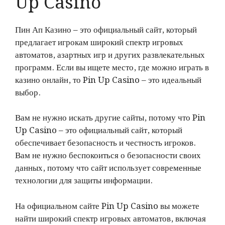
Up Casino
Пин Ап Казино – это официальный сайт, который
предлагает игрокам широкий спектр игровых
автоматов, азартных игр и других развлекательных
программ. Если вы ищете место, где можно играть в
казино онлайн, то Pin Up Casino – это идеальный
выбор.
Вам не нужно искать другие сайты, потому что Pin
Up Casino – это официальный сайт, который
обеспечивает безопасность и честность игроков.
Вам не нужно беспокоиться о безопасности своих
данных, потому что сайт использует современные
технологии для защиты информации.
На официальном сайте Pin Up Casino вы можете
найти широкий спектр игровых автоматов, включая